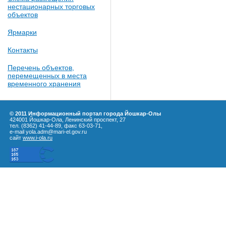
нестационарных торговых
объектов
Ярмарки
Контакты
Перечень объектов,
перемещенных в места
временного хранения
© 2011 Информационный портал города Йошкар-Олы
424001 Йошкар-Ола, Ленинский проспект, 27
тел. (8362) 41-44-89, факс 63-03-71,
e-mail yola.adm@mari-el.gov.ru
сайт
www.i-ola.ru