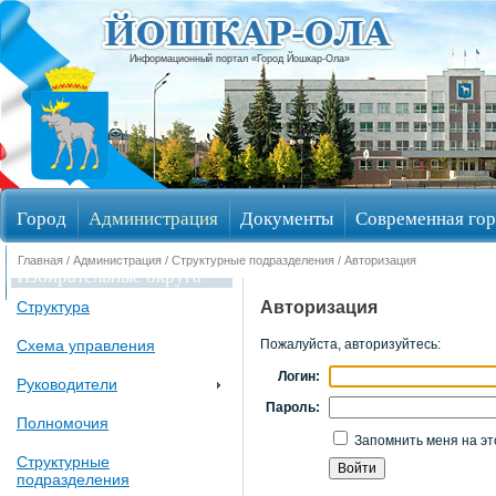
Информационный портал «Город Йошкар-Ола»
Город
Администрация
Документы
Современная гор
Главная
/
Администрация
/
Структурные подразделения
/ Авторизация
Избирательные округа
Авторизация
Структура
Схема управления
Пожалуйста, авторизуйтесь:
Логин:
Руководители
Пароль:
Полномочия
Запомнить меня на эт
Структурные
подразделения