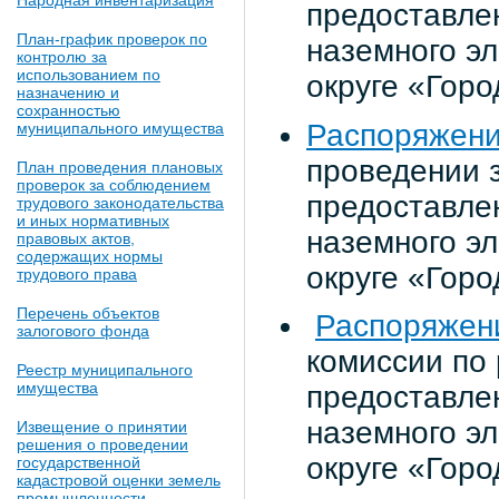
Народная инвентаризация
предоставлен
План-график проверок по
наземного эл
контролю за
использованием по
округе «Гор
назначению и
сохранностью
Распоряжени
муниципального имущества
проведении 
План проведения плановых
проверок за соблюдением
предоставлен
трудового законодательства
и иных нормативных
наземного эл
правовых актов,
содержащих нормы
округе «Гор
трудового права
Перечень объектов
Распоряжени
залогового фонда
комиссии по
Реестр муниципального
имущества
предоставлен
наземного эл
Извещение о принятии
решения о проведении
округе «Гор
государственной
кадастровой оценки земель
промышленности,