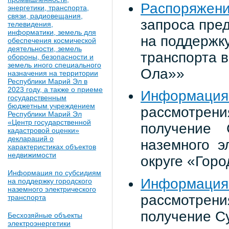
Распоряжени
энергетики, транспорта,
связи, радиовещания,
запроса пре
телевидения,
информатики, земель для
на поддержку
обеспечения космической
деятельности, земель
транспорта в
обороны, безопасности и
земель иного специального
Ола»»
назначения на территории
Республики Марий Эл в
2023 году, а также о приеме
Информация
государственным
бюджетным учреждением
рассмотре
Республики Марий Эл
«Центр государственной
получение 
кадастровой оценки»
деклараций о
наземного э
характеристиках объектов
недвижимости
округе «Горо
Информация по субсидиям
Информация 
на поддержку городского
наземного электрического
рассмотрения
транспорта
получение С
Бесхозяйные объекты
электроэнергетики