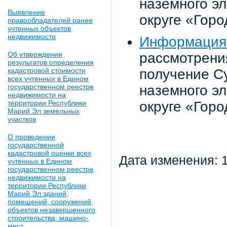
наземного эл
Выявление
округе «Горо
правообладателей ранее
учтенных объектов
недвижимости
Информация 
Об утверждении
рассмотрения
результатов определения
кадастровой стоимости
получение С
всех учтенных в Едином
государственном реестре
наземного эл
недвижимости на
территории Республики
округе «Горо
Марий Эл земельных
участков
О проведении
государственной
кадастровой оценки всех
Дата изменения: 
учтенных в Едином
государственном реестре
недвижимости на
территории Республики
Марий Эл зданий,
помещений, сооружений,
объектов незавершенного
строительства, машино-
мест