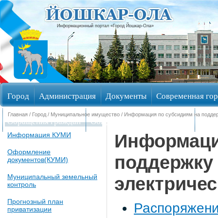
Информационный портал «Город Йошкар-Ола»
Город
Администрация
Документы
Современная гор
Главная
/
Город
/
Муниципальное имущество
/ Информация по субсидиям на поддер
Обращения граждан
Общественные обсуждения
Изби
Информаци
Информация КУМИ
Оформление
поддержку 
документов(КУМИ)
Муниципальный земельный
электричес
контроль
Прогнозный план
Распоряжени
приватизации