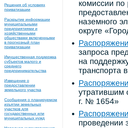
комиссии по
Решения об условиях
приватизации
предоставлен
наземного эл
Раскрытие информации
муниципальными
округе «Гор
предприятиями и
хозяйственными
обществами включенными
Распоряжени
в прогнозный план
приватизации
запроса пре
Имущественная поддержка
на поддержку
субъектов малого и
среднего
транспорта 
предпринимательства
Извещение о
Распоряжени
предоставлении
земельного участка
утратившим 
г. № 1654»
Сообщения о планируемом
изъятии земельных
участков для
Распоряжени
государственных или
муниципальных нужд
проведении 