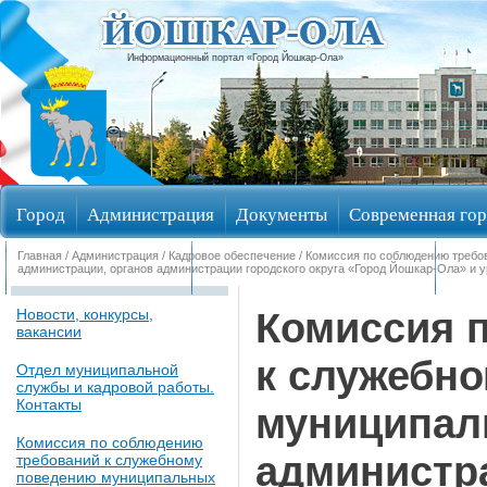
Информационный портал «Город Йошкар-Ола»
Город
Администрация
Документы
Современная гор
Главная
/
Администрация
/
Кадровое обеспечение
/ Комиссия по соблюдению треб
Обращения граждан
Общественные обсуждения
Изби
администрации, органов администрации городского округа «Город Йошкар-Ола» и 
Комиссия 
Новости, конкурсы,
вакансии
к служебн
Отдел муниципальной
службы и кадровой работы.
Контакты
муниципал
Комиссия по соблюдению
администр
требований к служебному
поведению муниципальных