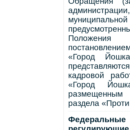
Обращения (з
администрации
муниципальной
предусмотре
Положения 
постановление
«Город Йошк
представляютс
кадровой рабо
«Город Йошк
размещенным
раздела «Проти
Федеральные
регулирующ