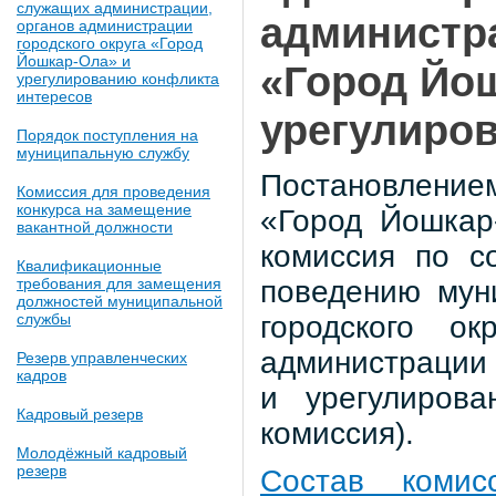
служащих администрации,
администра
органов администрации
городского округа «Город
Йошкар-Ола» и
«Город Йо
урегулированию конфликта
интересов
урегулиро
Порядок поступления на
муниципальную службу
Постановление
Комиссия для проведения
конкурса на замещение
«Город Йошкар
вакантной должности
комиссия по с
Квалификационные
поведению мун
требования для замещения
должностей муниципальной
городского ок
службы
администрации 
Резерв управленческих
кадров
и урегулирова
Кадровый резерв
комиссия).
Молодёжный кадровый
резерв
Состав комис