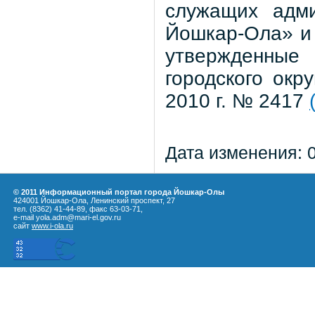
служащих адми
Йошкар-Ола» и 
утвержденны
городского окр
2010 г. № 2417
Дата изменения: 
© 2011 Информационный портал города Йошкар-Олы
424001 Йошкар-Ола, Ленинский проспект, 27
тел. (8362) 41-44-89, факс 63-03-71,
e-mail yola.adm@mari-el.gov.ru
сайт
www.i-ola.ru