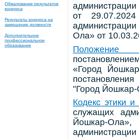
администрации 
Обжалование результатов
конкурса
от 29.07.20
Результаты конкурса на
администрации
замещение должности
Ола» от 10.03.2
Дополнительное
профессиональное
образование
Положение
постановление
«Город Йошкар
постановления
"Город Йошкар-
Кодекс этики и
служащих адми
Йошкар-Ола»
администрации 