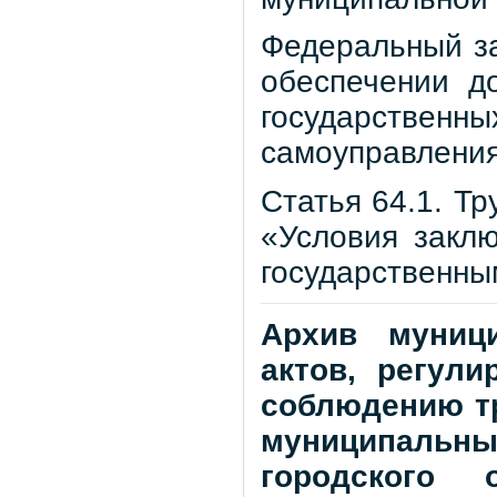
Федеральный за
обеспечении д
государствен
самоуправлени
Статья 64.1. Т
«Условия закл
государственн
Архив муниц
актов, регул
соблюдению т
муниципаль
городского 