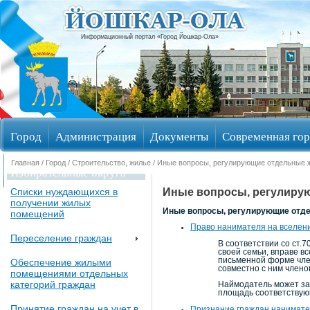
Информационный портал «Город Йошкар-Ола»
Город
Администрация
Документы
Современная гор
Главная
/
Город
/
Строительство, жилье
/ Иные вопросы, регулирующие отдельные
Избирательные округа
Иные вопросы, регулиру
Списки нуждающихся в
получении жилых
Иные вопросы, регулирующие отд
помещений
Право нанимателя на вселени
Переселение граждан
В соответствии со ст.
своей семьи, вправе в
письменной форме член
Обеспечение жилыми
совместно с ним члено
помещениями отдельных
категорий граждан
Наймодатель может зап
площадь соответствую
Принятие граждан на учет в
Признание граждан нанимат