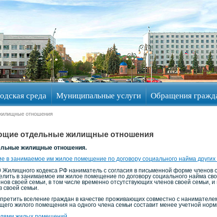
одская среда
Муниципальные услуги
Обращения гражд
 жилищные отношения
ющие отдельные жилищные отношения
ельные жилищные отношения.
е в занимаемое им жилое помещение по договору социального найма других г
70 Жилищного кодекса РФ наниматель с согласия в письменной форме членов 
селить в занимаемое им жилое помещение по договору социального найма своег
ов своей семьи, в том числе временно отсутствующих членов своей семьи, и
в своей семьи.
ретить вселение граждан в качестве проживающих совместно с нанимателем 
щего жилого помещения на одного члена семьи составит менее учетной нор
елями жилых помещений