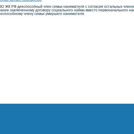
ст.82 ЖК РФ дееспособный член семьи нанимателя с согласия остальных член
анее заключенному договору социального найма вместо первоначального нан
еспособному члену семьи умершего нанимателя.