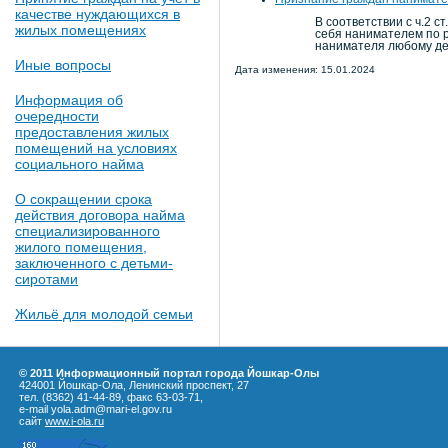
качестве нуждающихся в
В соответствии с ч.2 
жилых помещениях
себя нанимателем по р
нанимателя любому де
Иные вопросы
Дата изменения: 15.01.2024
Информация об
очередности
предоставления жилых
помещений на условиях
социального найма
О сокращении срока
действия договора найма
специализированного
жилого помещения,
заключенного с детьми-
сиротами
Жильё для молодой семьи
© 2011 Информационный портал города Йошкар-Олы
424001 Йошкар-Ола, Ленинский проспект, 27
тел. (8362) 41-44-89, факс 63-03-71,
e-mail yola.adm@mari-el.gov.ru
сайт
www.i-ola.ru