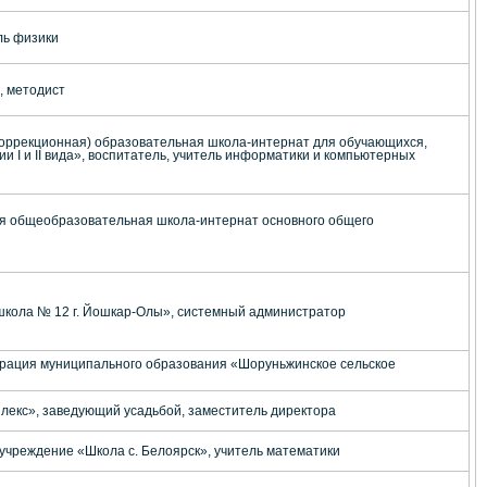
ль физики
, методист
оррекционная) образовательная школа-интернат для обучающихся,
и I и II вида», воспитатель, учитель информатики и компьютерных
я общеобразовательная школа-интернат основного общего
кола № 12 г. Йошкар-Олы», системный администратор
рация муниципального образования «Шоруньжинское сельское
лекс», заведующий усадьбой, заместитель директора
чреждение «Школа с. Белоярск», учитель математики