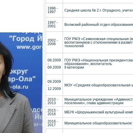
1996 -
Средняя школа № 2 г. Отрадного, учите
1997
1997 -
Волжский районный отдел образования
2001
ГОУ РМЭ «Семеновская специальная (к
2002 -
воспитанников с отклонениями в развити
2006
технологий
08.2009
ГОУ РМЭ «Национальная президентска
-
образования», воспитатель
09.2009
II категории
09.2009
-
МОУ «Средняя общеобразовательная ш
12.2009
2010 -
Муниципальное учреждение «Админист
2013
поселение», глава администрации
2015 -
МБУК «Шоруньжинский культурный комп
2016
2016 -
Муниципальное общеобразовательное у
2017