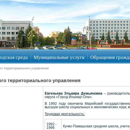
одская среда
Муниципальные услуги
Обращения гражд
го территориального управления
го территориального управления
Евгеньева Эльвира Демьяновна
– руководитель
округа «Город Йошкар-Ола».
В 1992 году окончила Марийский государственн
высшую школу социальных и экономических наук,
Трудовая деятельность:
1992 -
Кучко-Памашская средняя школа, учите
1996