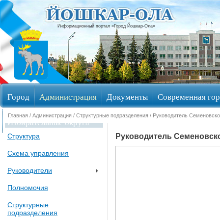
Информационный портал «Город Йошкар-Ола»
Город
Администрация
Документы
Современная гор
Главная
/
Администрация
/
Структурные подразделения
/ Руководитель Семеновско
Избирательные округа
Руководитель Семеновско
Структура
Схема управления
Руководители
Полномочия
Структурные
подразделения