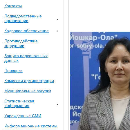
Контакты
Подведомственные
организации
Кадровое обеспечение
Противодействие
коррупции
Защита персональных
данных
Проверки
Комиссии администрации
Муниципальные закупки
Статистическая
информация
Учрежденные СМИ
Информационные системы