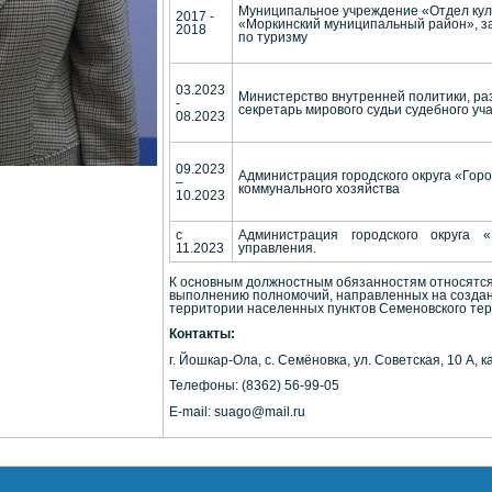
Муниципальное учреждение «Отдел кул
2017 -
«Моркинский муниципальный район», з
2018
по туризму
03.2023
Министерство внутренней политики, ра
-
секретарь мирового судьи судебного у
08.2023
09.2023
Администрация городского округа «Гор
–
коммунального хозяйства
10.2023
с
Администрация городского округа «
11.2023
управления.
К основным должностным обязанностям относятся:
выполнению полномочий, направленных на создан
территории населенных пунктов Семеновского тер
Контакты:
г. Йошкар-Ола, с. Семёновка, ул. Советская, 10 А, к
Телефоны: (8362) 56-99-05
E-mail: suago@mail.ru