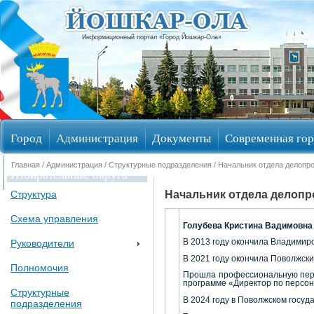
Информационный портал «Город Йошкар-Ола»
Город
Администрация
Документы
Современная гор
Главная
/
Администрация
/
Структурные подразделения
/ Начальник отдела делопр
Избирательные округа
Начальник отдела делопр
Структура
Схема управления
Голубева Кристина Вадимовна
Руководители
В 2013 году окончила Владимир
В 2021 году окончила Поволжски
Полномочия
Прошла профессиональную переп
программе «Директор по персон
Структурные
В 2024 году в Поволжском госу
подразделения