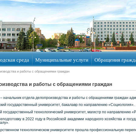
одская среда
Муниципальные услуги
Обращения гражд
оизводства и работы с обращениями граждан
оизводства и работы с обращениями граждан
– начальник отдела делопроизводства и работы с обращениями граждан адм
ский государственный университет, бакалавр по направлению «Социология».
й государственный технологический университет, магистр по направлению «
одготовку в 2022 году в Российской академии народного хозяйства и гос
алу».
дарственном технологическом университете прошла профессиональную переп