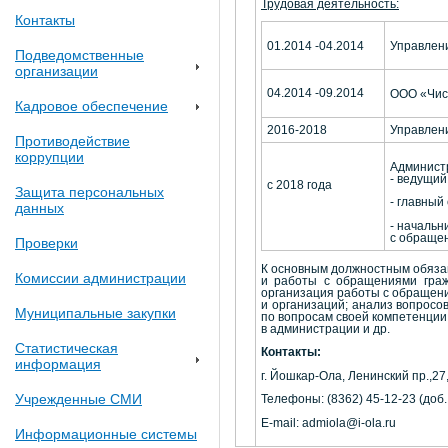
Трудовая деятельность:
Контакты
01.2014 -04.2014
Управлени
Подведомственные
организации
04.2014 -09.2014
ООО «Чис
Кадровое обеспечение
2016-2018
Управлени
Противодействие
коррупции
Администр
- ведущий
с 2018 года
Защита персональных
- главный
данных
- начальн
с обраще
Проверки
К основным должностным обязан
Комиссии администрации
и работы с обращениями гражд
организация работы с обращен
и организаций; анализ вопросо
Муниципальные закупки
по вопросам своей компетенции
в администрации и др.
Статистическая
Контакты:
информация
г. Йошкар-Ола, Ленинский пр.,27,
Учрежденные СМИ
Телефоны: (8362) 45-12-23 (доб.
E-mail: admiola@i-ola.ru
Информационные системы