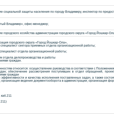
е социальной защиты населения по городу Владимиру, инспектор по предос
тый Владимир», офис-менеджер;
е городского хозяйства администрации городского округа «Город Йошкар-Ол
ация городского округа «Город Йошкар-Ола»,
 специалист сектора приемных отдела организационной работы;
 специалист отдела организационной работы;
ик отдела делопроизводства и работы
ниями граждан.
ностям относится: осуществление руководства в соответствии с Положение
ан; обеспечение рассмотрения поступивших в отдел обращений, проекто
иями граждан
в эффективности и качества исполнения поставленных задач, а также сост
; организация ведения документооборота в администрации; организация фо
 каб.211
 211)