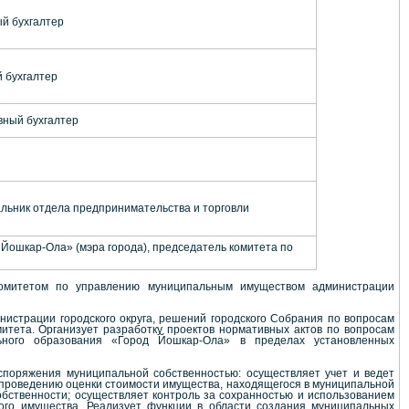
ый бухгалтер
й бухгалтер
вный бухгалтер
альник отдела предпринимательства и торговли
 Йошкар-Ола» (мэра города), председатель комитета по
комитетом по управлению муниципальным имуществом администрации
нистрации городского округа, решений городского Собрания по вопросам
итета. Организует разработку проектов нормативных актов по вопросам
ьного образования «Город Йошкар-Ола» в пределах установленных
споряжения муниципальной собственностью: осуществляет учет и ведет
 проведению оценки стоимости имущества, находящегося в муниципальной
бственности; осуществляет контроль за сохранностью и использованием
ого имущества. Реализует функции в области создания муниципальных