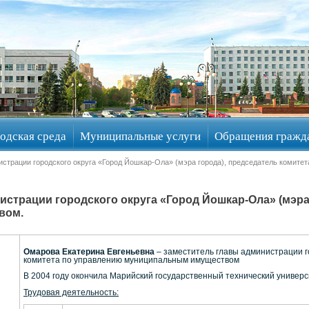
одская среда
Муниципальные услуги
Обращения гражд
истрации городского округа «Город Йошкар-Ола» (мэра города), председатель комит
страции городского округа «Город Йошкар-Ола» (мэра
вом.
Омарова Екатерина Евгеньевна
– заместитель главы администрации г
комитета по управлению муниципальным имуществом
В 2004 году окончила Марийский государственный технический универ
Трудовая деятельность: