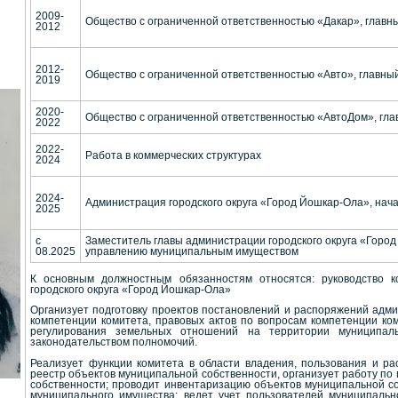
2009-
Общество с ограниченной ответственностью «Дакар», главн
2012
2012-
Общество с ограниченной ответственностью «Авто», главны
2019
2020-
Общество с ограниченной ответственностью «АвтоДом», гла
2022
2022-
Работа в коммерческих структурах
2024
2024-
Администрация городского округа «Город Йошкар-Ола», нач
2025
с
Заместитель главы администрации городского округа «Город
08.2025
управлению муниципальным имуществом
К основным должностным обязанностям относятся: руководство 
городского округа «Город Йошкар-Ола»
Организует подготовку проектов постановлений и распоряжений адми
компетенции комитета, правовых актов по вопросам компетенции ком
регулирования земельных отношений на территории муниципал
законодательством полномочий.
Реализует функции комитета в области владения, пользования и ра
реестр объектов муниципальной собственности, организует работу по
собственности; проводит инвентаризацию объектов муниципальной со
муниципального имущества; ведет учет пользователей муниципальн