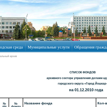
одская среда
Муниципальные услуги
Обращения гражд
альный архив
СПИСОК ФОНДОВ
архивного сектора управления делами а
городского округа «Город Йошкар
на 01.12.2010 года
Название фонда
Кол-в
№
№
п\п
фонда