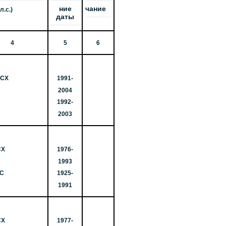
ние
чание
 л.с.)
даты
4
5
6
ПСХ
1991-
2004
С
1992-
2003
СХ
1976-
1993
ЛС
1925-
1991
СХ
1977-