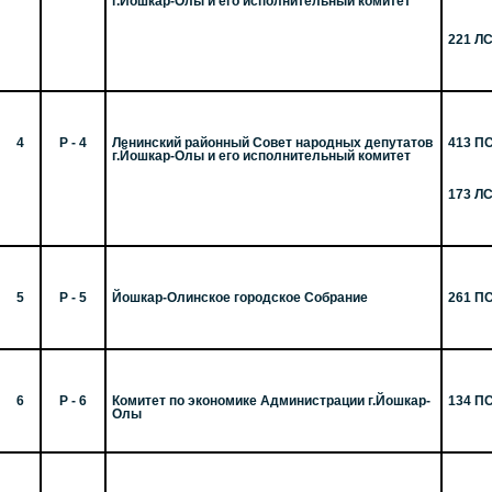
г.Йошкар-Олы и его исполнительный комитет
221 Л
4
Р - 4
Ленинский районный Совет народных депутатов
413 П
г.Йошкар-Олы и его исполнительный комитет
173 Л
5
Р - 5
Йошкар-Олинское городское Собрание
261 П
6
Р - 6
Комитет по экономике Администрации г.Йошкар-
134 П
Олы