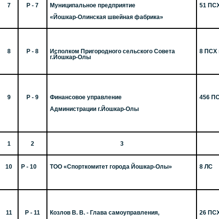
7
Р - 7
Муниципальное предприятие
51 ПС
«Йошкар-Олинская швейная фабрика»
8
Р - 8
Исполком Пригородного сельского Совета
8 ПСХ 
г.Йошкар-Олы
9
Р - 9
Финансовое управление
456 П
Администрации г.Йошкар-Олы
1
2
3
10
Р - 10
ТОО «Спорткомитет города Йошкар-Олы»
8 ЛС
11
Р - 11
Козлов В. В. - Глава самоуправления,
26 ПС