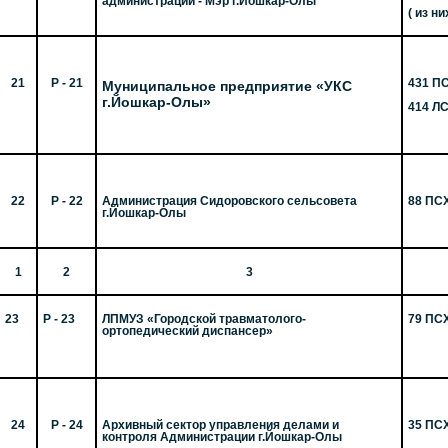
администрации - Мэр г.Йошкар-Олы
( из н
21
Р - 21
431 П
Муниципальное предприятие «УКС
г.Йошкар-Олы»
414 Л
22
Р - 22
Администрация Сидоровского сельсовета
88 ПС
г.Йошкар-Олы
1
2
3
23
Р - 23
ЛПМУЗ «Городской травматолого-
79 ПС
ортопедический диспансер»
24
Р - 24
Архивный сектор управления делами и
35 ПС
контроля Администрации г.Йошкар-Олы