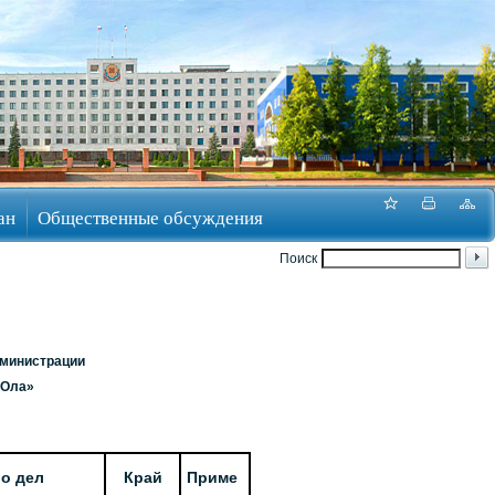
ан
Общественные обсуждения
Поиск
дминистрации
-Ола»
о дел
Край
Приме