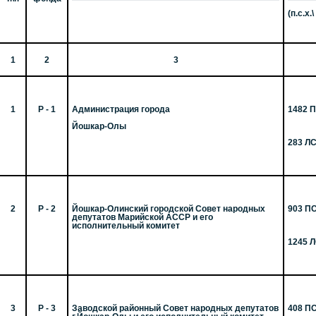
(п.с.х.\
1
2
3
1
Р - 1
Администрация города
1482 
Йошкар-Олы
283 Л
2
Р - 2
Йошкар-Олинский городской Совет народных
903 П
депутатов Марийской АССР и его
исполнительный комитет
1245 
3
Р - 3
Заводской районный Совет народных депутатов
408 П