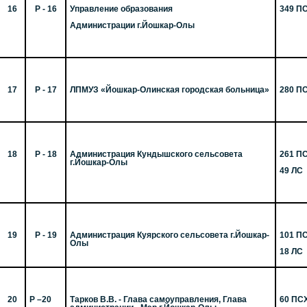
16
Р - 16
Управление образования
349 П
Администрации г.Йошкар-Олы
17
Р - 17
ЛПМУЗ «Йошкар-Олинская городская больница»
280 П
18
Р - 18
Администрация Кундышского сельсовета
261 П
г.Йошкар-Олы
49 ЛС
19
Р - 19
Администрация Куярского сельсовета г.Йошкар-
101 П
Олы
18 ЛС
20
Р –20
Тарков В.В. - Глава
самоуправления
, Глава
60 ПС