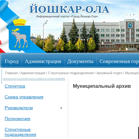
Информационный портал «Город Йошкар-Ола»
Город
Администрация
Документы
Современная гор
Главная
/
Администрация
/
Структурные подразделения
/
Архивный отдел
/
Муницип
Избирательные округа
Муниципальный архив
Структура
Схема управления
Руководители
Полномочия
Структурные
подразделения