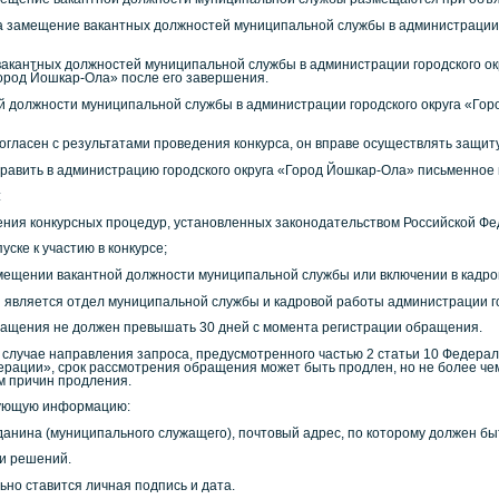
а замещение вакантных должностей муниципальной службы в администрации 
вакантных должностей муниципальной службы в администрации городского о
Город Йошкар-Ола» после его завершения.
 должности муниципальной службы в администрации городского округа «Горо
 согласен с результатами проведения конкурса, он вправе осуществлять защи
править в администрацию городского округа «Город Йошкар-Ола» письменное
:
ния конкурсных процедур, установленных законодательством Российской Фе
уске к участию в конкурсе;
мещении вакантной должности муниципальной службы или включении в кадров
является отдел муниципальной службы и кадровой работы администрации го
ращения не должен превышать 30 дней с момента регистрации обращения.
в случае направления запроса, предусмотренного частью 2 статьи 10 Федера
рации», срок рассмотрения обращения может быть продлен, но не более че
м причин продления.
дующую информацию:
данина (муниципального служащего), почтовый адрес, по которому должен б
и решений.
но ставится личная подпись и дата.