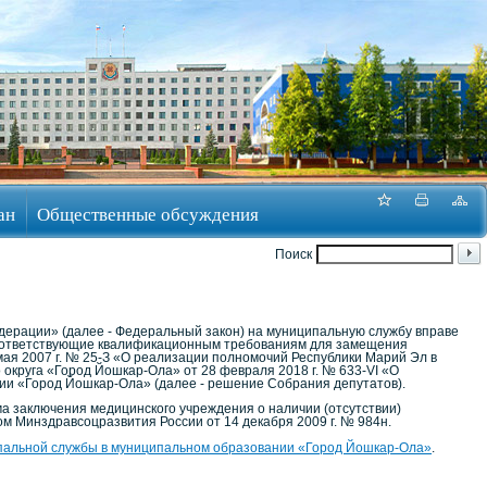
ан
Общественные обсуждения
Поиск
едерации» (далее - Федеральный закон) на муниципальную службу вправе
 соответствующие квалификационным требованиям для замещения
ая 2007 г. № 25-З «О реализации полномочий Республики Марий Эл в
округа «Город Йошкар-Ола» от 28 февраля 2018 г. № 633-VI «О
и «Город Йошкар-Ола» (далее - решение Собрания депутатов).
а заключения медицинского учреждения о наличии (отсутствии)
 Минздравсоцразвития России от 14 декабря 2009 г. № 984н.
альной службы в муниципальном образовании «Город Йошкар-Ола»
.