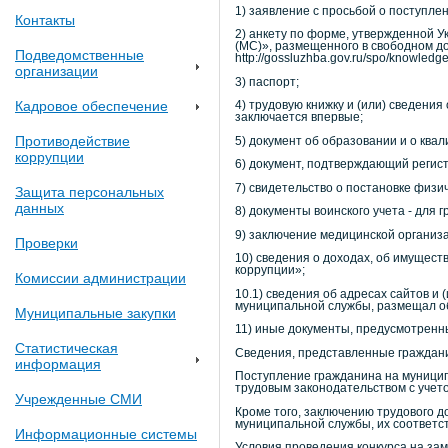
1) заявление с просьбой о поступл
Контакты
2) анкету по форме, утвержденной 
(МС)», размещенного в свободном д
Подведомственные
http://gossluzhba.gov.ru/spo/knowledg
организации
3) паспорт;
Кадровое обеспечение
4) трудовую книжку и (или) сведени
заключается впервые;
Противодействие
5) документ об образовании и о ква
коррупции
6) документ, подтверждающий регист
7) свидетельство о постановке физи
Защита персональных
данных
8) документы воинского учета - для
9) заключение медицинской организ
Проверки
10) сведения о доходах, об имущес
коррупции»;
Комиссии администрации
10.1) сведения об адресах сайтов 
муниципальной службы, размещал о
Муниципальные закупки
11) иные документы, предусмотренн
Статистическая
Сведения, представленные граждани
информация
Поступление гражданина на муницип
трудовым законодательством с учет
Учрежденные СМИ
Кроме того, заключению трудового 
муниципальной службы, их соответ
Информационные системы
Условия проведения конкурса на за