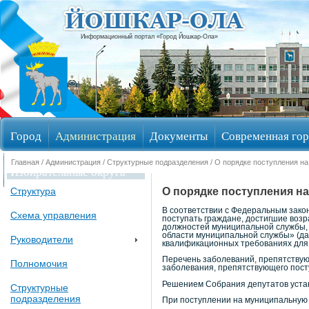
Информационный портал «Город Йошкар-Ола»
Город
Администрация
Документы
Современная гор
Главная
/
Администрация
/
Структурные подразделения
/ О порядке поступления н
Избирательные округа
О порядке поступления н
Структура
В соответствии с Федеральным зако
Схема управления
поступать граждане, достигшие воз
должностей муниципальной службы, 
области муниципальной службы» (дал
Руководители
квалификационных требованиях для
Перечень заболеваний, препятствую
Полномочия
заболевания, препятствующего пост
Решением Собрания депутатов уст
Структурные
подразделения
При поступлении на муниципальную 