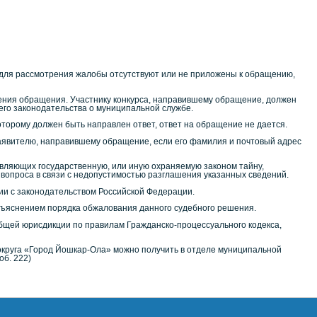
 для рассмотрения жалобы отсутствуют или не приложены к обращению,
ения обращения. Участнику конкурса, направившему обращение, должен
го законодательства о муниципальной службе.
торому должен быть направлен ответ, ответ на обращение не дается.
заявителю, направившему обращение, если его фамилия и почтовый адрес
авляющих государственную, или иную охраняемую законом тайну,
вопроса в связи с недопустимостью разглашения указанных сведений.
вии с законодательством Российской Федерации.
зъяснением порядка обжалования данного судебного решения.
общей юрисдикции по правилам Гражданско-процессуального кодекса,
круга «Город Йошкар-Ола» можно получить в отделе муниципальной
об. 222)