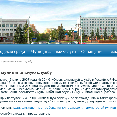
одская среда
Муниципальные услуги
Обращения гражд
а муниципальную службу
а муниципальную службу
ном от 2 марта 2007 года № 25-ФЗ «О муниципальной службе в Российской Ф
раста 18 лет, владеющие государственным языком Российской Федерации и
установленным Федеральным законом, Законом Республики Марий Эл от 31 м
ее - Закон Республики Марий Эл), решением Собрания депутатов городского 
 замещения должностей муниципальной службы и муниципальном образовани
щих поступлению на муниципальную службу и ее прохождению, а также форм
уплению на муниципальную службу или ее прохождению, утверждены приказом
ановлены
квалификационные требования для замещения должностей муницип
службу гражданин представляет: