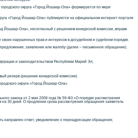
городского округа «Город Йошкар-Ола» формируется по мере
круга «Город Йошкар-Ола» публикуются на официальном интернет-портале
д Йошкар-Ола», несогласный с решением конкурсной комиссии, вправе
ту своих нарушенных прав и интересов в досудебном и судебном порядке.
 предложение, заявление или жалобу (далее – письменное обращение).
дерации и законодательством Республики Марий Эл;
ый резерв (решение конкурсной комиссии).
родского округа «Город Йошкар-Ола».
льного закона от 2 мая 2006 года № 59-ФЗ «О порядке рассмотрения
м на 30 дней. О продлении срока рассмотрения обращения заявитель
ыть направлен ответ, уведомление о переадресации обращения;