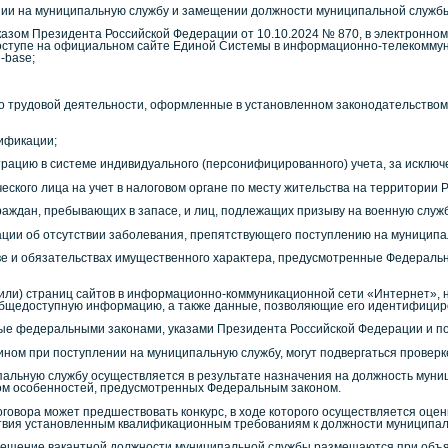
ении на муниципальную службу и замещении должности муниципальной служб
Указом Президента Российской Федерации от 10.10.2024 № 870, в электронно
оступе на официальном сайте Единой Системы в информационно-телекоммун
e-base;
я о трудовой деятельности, оформленные в установленном законодательство
лификации;
рацию в системе индивидуального (персонифицированного) учета, за исключен
ческого лица на учет в налоговом органе по месту жительства на территории
 граждан, пребывающих в запасе, и лиц, подлежащих призыву на военную служб
ации об отсутствии заболевания, препятствующего поступлению на муниципа
тве и обязательствах имущественного характера, предусмотренные Федераль
и (или) страниц сайтов в информационно-коммуникационной сети «Интернет»
бщедоступную информацию, а также данные, позволяющие его идентифицир
ые федеральными законами, указами Президента Российской Федерации и п
ном при поступлении на муниципальную службу, могут подвергаться проверк
альную службу осуществляется в результате назначения на должность муници
ом особенностей, предусмотренных Федеральным законом.
договора может предшествовать конкурс, в ходе которого осуществляется оц
ствия установленным квалификационным требованиям к должности муниципал
мещение вакантной должности муниципальной службы размещаются при объя