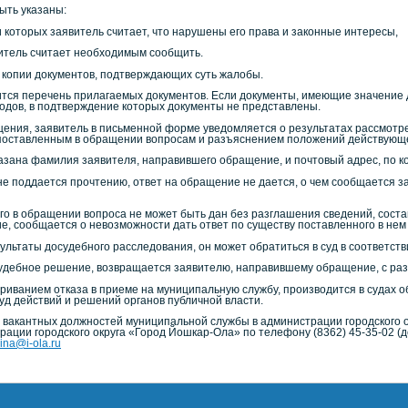
ыть указаны:
 которых заявитель считает, что нарушены его права и законные интересы,
итель считает необходимым сообщить.
копии документов, подтверждающих суть жалобы.
ится перечень прилагаемых документов. Если документы, имеющие значение
одов, в подтверждение которых документы не представлены.
ения, заявитель в письменной форме уведомляется о результатах рассмотр
поставленным в обращении вопросам и разъяснением положений действующе
азана фамилия заявителя, направившего обращение, и почтовый адрес, по ко
не поддается прочтению, ответ на обращение не дается, о чем сообщается 
ого в обращении вопроса не может быть дан без разглашения сведений, сост
, сообщается о невозможности дать ответ по существу поставленного в нем 
ультаты досудебного расследования, он может обратиться в суд в соответст
удебное решение, возвращается заявителю, направившему обращение, с ра
ариванием отказа в приеме на муниципальную службу, производится в судах 
уд действий и решений органов публичной власти.
вакантных должностей муниципальной службы в администрации городского о
ации городского округа «Город Йошкар-Ола» по телефону (8362) 45-35-02 (д
nina@i-ola.ru