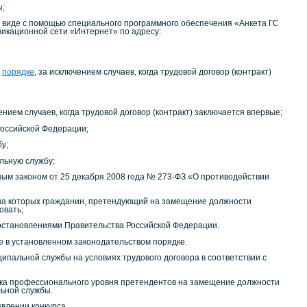
ы;
м виде с помощью специального программного обеспечения «Анкета ГС
икационной сети «Интернет» по адресу:
м
порядке
, за исключением случаев, когда трудовой договор (контракт)
ием случаев, когда трудовой договор (контракт) заключается впервые;
 Российской Федерации;
у;
льную службу;
ным законом от 25 декабря 2008 года № 273-ФЗ «О противодействии
, на которых гражданин, претендующий на замещение должности
овать;
остановлениями Правительства Российской Федерации.
е в установленном законодательством порядке.
пальной службы на условиях трудового договора в соответствии с
енка профессионального уровня претендентов на замещение должности
ьной службы.
влении конкурса.