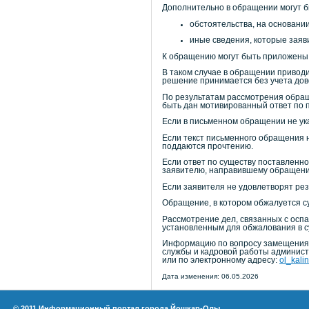
Дополнительно в обращении могут б
обстоятельства, на основании
иные сведения, которые заяв
К обращению могут быть приложены 
В таком случае в обращении привод
решение принимается без учета дов
По результатам рассмотрения обращ
быть дан мотивированный ответ по 
Если в письменном обращении не ук
Если текст письменного обращения 
поддаются прочтению.
Если ответ по существу поставленн
заявителю, направившему обращение
Если заявителя не удовлетворят рез
Обращение, в котором обжалуется с
Рассмотрение дел, связанных с осп
установленным для обжалования в с
Информацию по вопросу замещения 
службы и кадровой работы администр
или по электронному адресу:
ol_kali
Дата изменения: 06.05.2026
© 2011 Информационный портал города Йошкар-Олы