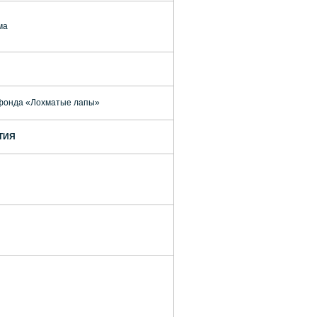
ма
 фонда «Лохматые лапы»
ТИЯ