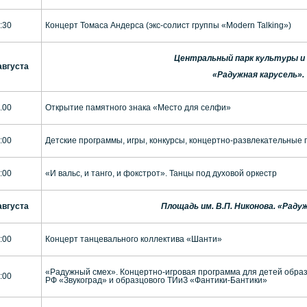
:30
Концерт Томаса Андерса (экс-солист группы «Modern Talking»)
Центральный парк культуры и
августа
«Радужная карусель».
.00
Открытие памятного знака «Место для селфи»
:00
Детские программы, игры, конкурсы, концертно-развлекательные п
:00
«И вальс, и танго, и фокстрот». Танцы под духовой оркестр
августа
Площадь им. В.П. Никонова. «Рад
:00
Концерт танцевального коллектива «Шанти»
«Радужный смех». Концертно-игровая программа для детей образ
:00
РФ «Звукоград» и образцового ТИиЗ «Фантики-Бантики»