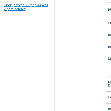
Прокуратура информирует
и разъясняет
19
7 
18
19
22
7-
11
8 
10