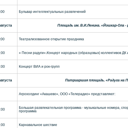
:00
Бульвар интеллектуальных развлечений
августа
Площадь им. В.И.Ленина. «Йошкар-Ола -
:00
Театрализованное открытие праздника
:00
« Песни радуги».
К
онцерт народных (образцовых) коллективов ДК
:00
Концерт ВИА и рок-групп
августа
Патриаршая площадь. «Радуга на 
Агрохолдинг «Акашево», ООО «Телерадио» представляют:
Большая развлекательная программа - музыкальные номера, спо
:00
программа
:00
Карнавальное шествие