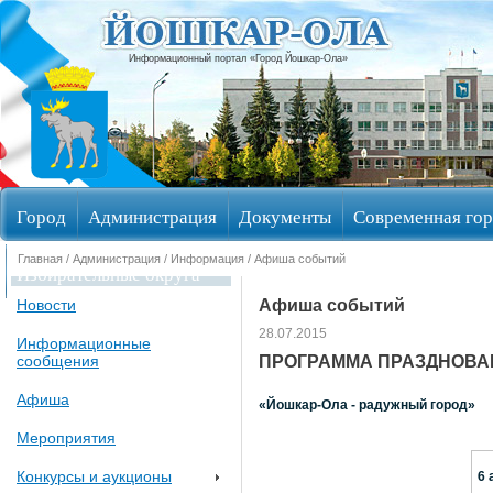
Информационный портал «Город Йошкар-Ола»
Город
Администрация
Документы
Современная гор
Главная
/
Администрация
/
Информация
/ Афиша событий
Избирательные округа
Афиша событий
Новости
28.07.2015
Информационные
ПРОГРАММА ПРАЗДНОВАН
сообщения
Афиша
«Йошкар-Ола - радужный город»
Мероприятия
Конкурсы и аукционы
6 