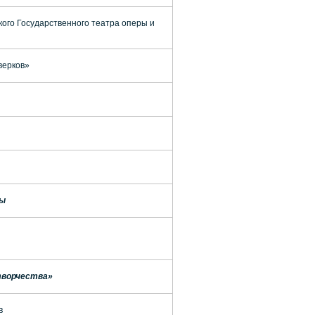
кого Государственного театра оперы и
верков»
ды
 творчества»
в