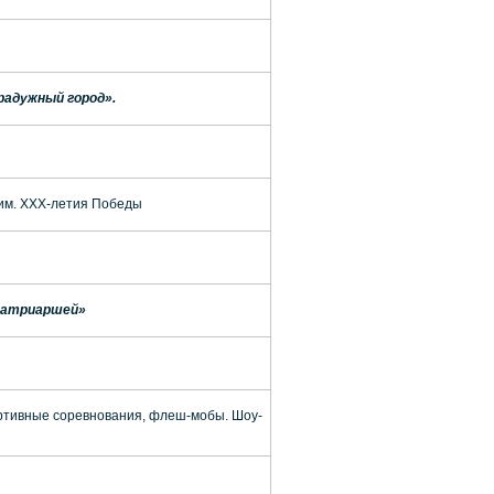
 радужный город».
 им. XXX-летия Победы
Патриаршей»
ртивные соревнования, флеш-мобы. Шоу-