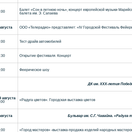
Балет «Сон в летнюю ночь», концерт европейской музыки Марийс
:00
балета им. Э. Сапаева
августа
ООО «Телерадио» представляет: «IV Городской Фестиваль Фейер
:00
Тест-драйв автомобилей
:30
Открытие фестиваля. Концерт
:00
Феерическое шоу
ДК им. ХХХ-летия Побе
9 августа
«Радуга цветов». Городская выставка цветов
:00
августа
Бульвар им. С.Г. Чавайна. «Радуга
:00
«Город мастеров»
-
выставка-продажа изделий народных мастеро