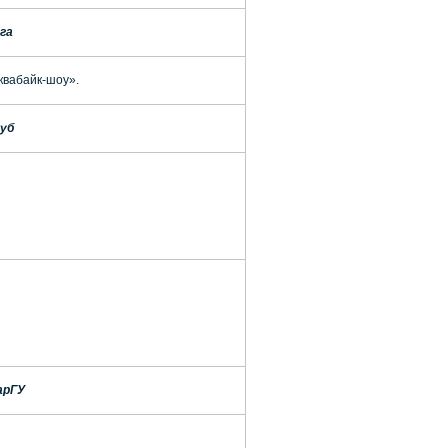
га
квабайк-шоу».
уб
арГУ