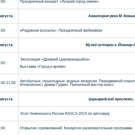
:00
Праздничный концерт «Лучший город земли»
августа
Акватория реки М. Кокша
:00
«
Радужная россыпь». Праздничный фейерверк
августа
Музей истории г. Йошкар
Экспозиция «Древний Царевококшайск».
:00
Выставка «Город и время»
Автобусные, пешеходные, водные экскурсии. Передвижной планет
:00-21:00
Иллюзионист Дамир Гудвин. Пряничный мастер-класс.
августа
Царьградский проспект, 
Этап Чемпионата России RASCA-2015 по автозвуку
:00
Открытие соревнований. Конкурсно-развлекательная программа