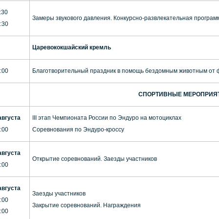
:30
Замеры звукового давления. Конкурсно-развлекательная програм
:30
Царевококшайский кремль
:00
Благотворительный праздник в помощь бездомным животным от
СПОРТИВНЫЕ МЕРОПРИЯ
августа
III этап Чемпионата России по Эндуро на мотоциклах
:00
Соревнования по Эндуро-кроссу
августа
Открытие соревнований. Заезды участников
:00
августа
Заезды участников
:00
Закрытие соревнований. Награждения
:00