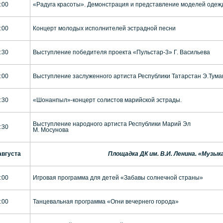
:00
«Радуга красоты». Демонстрация и представление моделей одеж
:00
Концерт молодых исполнителей эстрадной песни
:30
Выступление победителя проекта «Пульстар-3» Г. Васильева
:00
Выступление заслуженного артиста Республики Татарстан Э.Туман
:30
«Шонанпыл»-концерт солистов марийской эстрады.
Выступление народного артиста Республики Марий Эл
:30
М. Мосунова
августа
Площадка ДК им. В.И. Ленина. «Музык
:00
Игровая программа для детей «Забавы солнечной страны»
:00
Танцевальная программа «Огни вечернего города»