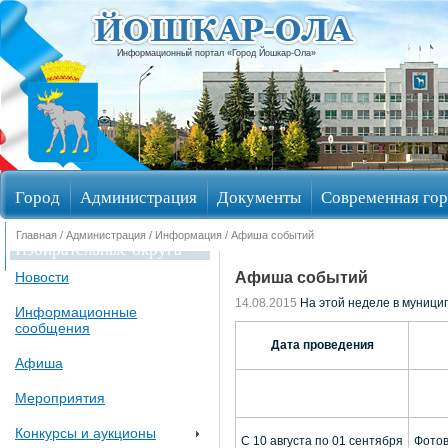
Информационный портал «Город Йошкар-Ола»
Город
Администрация
Документы
Современная гор
Главная
/
Администрация
/
Информация
/ Афиша событий
Избирательные округа
Афиша событий
Новости
14.08.2015
На этой неделе в муници
Информационные
сообщения
Дата проведения
Афиша
Мероприятия
Конкурсы и аукционы
C 10 августа по 01 сентября
Фотов