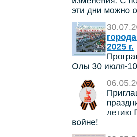
изменения. С п
эти дни можно 
30.07.
города
2025 г.
Програ
Олы 30 июля-10 
06.05.
Пригла
праздн
летию 
войне!