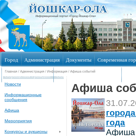
Информационный портал «Город Йошкар-Ола»
Город
Администрация
Документы
Современная гор
Главная
/
Администрация
/
Информация
/ Афиша событий
Обращения граждан
Общественные обсуждения
Изби
Афиша со
Новости
Информационные
сообщения
31.07.
Афиша
города
года
Мероприятия
Афиша 
Конкурсы и аукционы