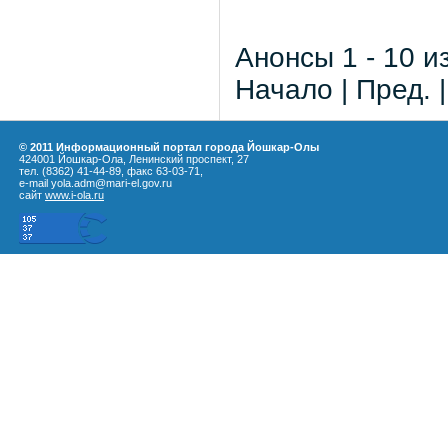
Анонсы 1 - 10 и
Начало | Пред. 
© 2011 Информационный портал города Йошкар-Олы
424001 Йошкар-Ола, Ленинский проспект, 27
тел. (8362) 41-44-89, факс 63-03-71,
e-mail yola.adm@mari-el.gov.ru
сайт
www.i-ola.ru