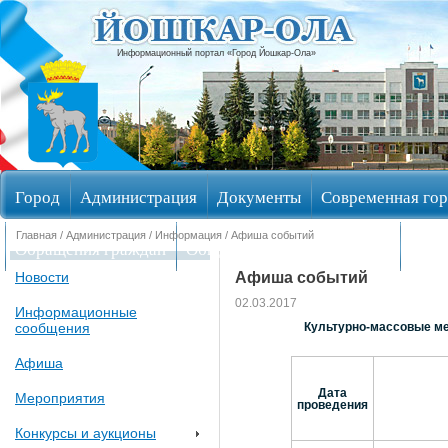
Информационный портал «Город Йошкар-Ола»
Город
Администрация
Документы
Современная гор
Главная
/
Администрация
/
Информация
/ Афиша событий
Обращения граждан
Общественные обсуждения
Изби
Афиша событий
Новости
02.03.2017
Информационные
сообщения
Культурно-массовые ме
Афиша
Дата
Мероприятия
проведения
Конкурсы и аукционы