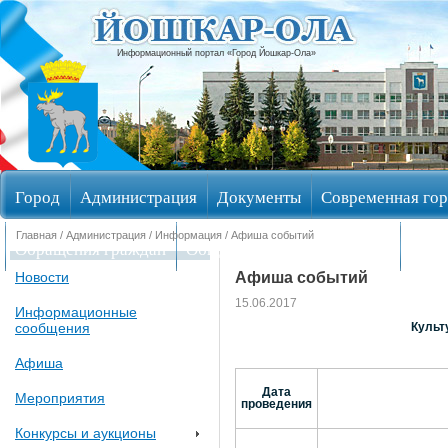
Информационный портал «Город Йошкар-Ола»
Город
Администрация
Документы
Современная гор
Главная
/
Администрация
/
Информация
/ Афиша событий
Обращения граждан
Общественные обсуждения
Изби
Афиша событий
Новости
15.06.2017
Информационные
сообщения
Культ
Афиша
Дата
Мероприятия
проведения
Конкурсы и аукционы