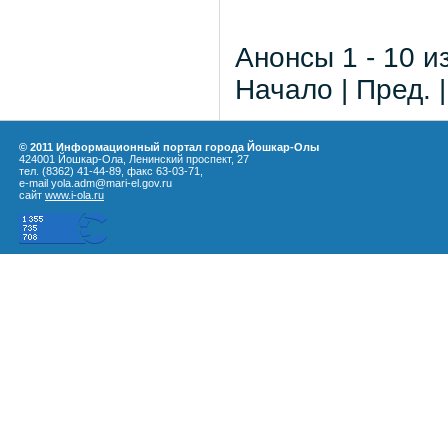
Анонсы 1 - 10 и
Начало | Пред. 
© 2011 Информационный портал города Йошкар-Олы
424001 Йошкар-Ола, Ленинский проспект, 27
тел. (8362) 41-44-89, факс 63-03-71,
e-mail yola.adm@mari-el.gov.ru
сайт
www.i-ola.ru