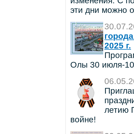
изменения. С п
эти дни можно 
30.07.
города
2025 г.
Програ
Олы 30 июля-10 
06.05.
Пригла
праздн
летию 
войне!