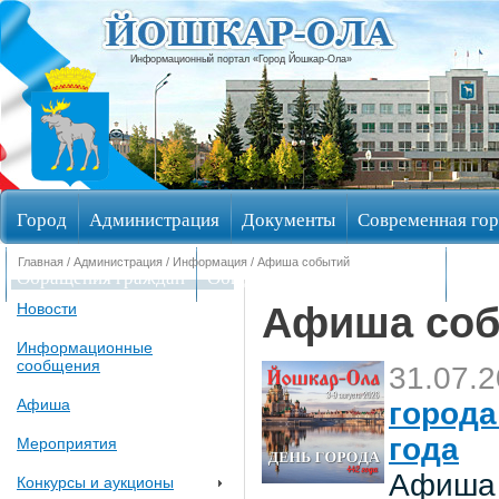
Информационный портал «Город Йошкар-Ола»
Город
Администрация
Документы
Современная гор
Главная
/
Администрация
/
Информация
/ Афиша событий
Обращения граждан
Общественные обсуждения
Изби
Афиша со
Новости
Информационные
сообщения
31.07.
Афиша
города
года
Мероприятия
Афиша 
Конкурсы и аукционы