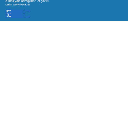
e-mail yola.adm@mari-el.gov.ru
сайт
www.i-ola.ru