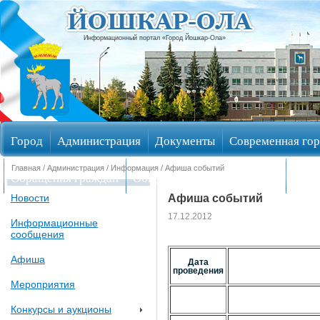
Информационный портал «Город Йошкар-Ола»
Город
Администрация
Документы
Современная гор
Главная
/
Администрация
/
Информация
/ Афиша событий
Обращения граждан
Общественные обсуждения
Изби
Афиша событий
Новости
17.12.2012
Информационные
сообщения
Афиша
Дата
проведения
Мероприятия
Конкурсы и аукционы