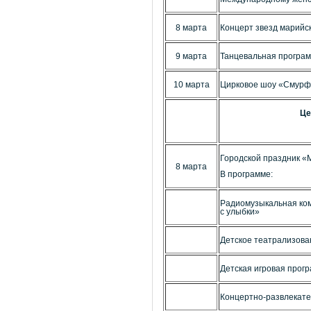
8 марта
Концерт звезд марийс
9 марта
Танцевальная програм
10 марта
Цирковое шоу «Смурфи
Це
Городской праздник «
8 марта
В программе:
Радиомузыкальная ком
с улыбки»
Детское театрализова
Детская игровая прог
Концертно-развлекате