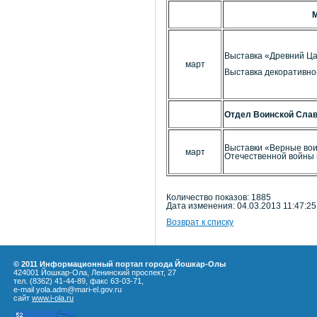
М
Выставка «Древний Ца
март
Выставка декоративно
Отдел Воинской Славы
Выставки «Верные вои
март
Отечественной войны 
Количество показов: 1885
Дата изменения: 04.03.2013 11:47:25
Возврат к списку
© 2011 Информационный портал города Йошкар-Олы
424001 Йошкар-Ола, Ленинский проспект, 27
тел. (8362) 41-44-89, факс 63-03-71,
e-mail yola.adm@mari-el.gov.ru
сайт
www.i-ola.ru