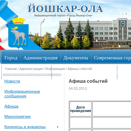
Информационный портал «Город Йошкар-Ола»
Город
Администрация
Документы
Современная гор
Главная
/
Администрация
/
Информация
/ Афиша событий
Обращения граждан
Общественные обсуждения
Изби
Афиша событий
Новости
04.03.2013
Информационные
сообщения
Афиша
Дата
проведения
Мероприятия
Конкурсы и аукционы