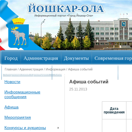
Информационный портал «Город Йошкар-Ола»
Город
Администрация
Документы
Современная гор
Главная
/
Администрация
/
Информация
/ Афиша событий
Обращения граждан
Общественные обсуждения
Изби
Афиша событий
Новости
25.11.2013
Информационные
сообщения
Афиша
Дата
проведения
Мероприятия
Конкурсы и аукционы