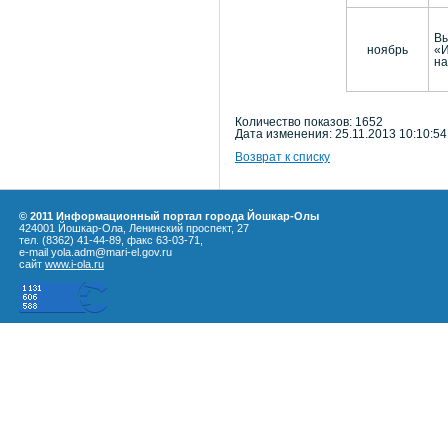
Вы
ноябрь
«И
на
Количество показов: 1652
Дата изменения: 25.11.2013 10:10:54
Возврат к списку
© 2011 Информационный портал города Йошкар-Олы
424001 Йошкар-Ола, Ленинский проспект, 27
тел. (8362) 41-44-89, факс 63-03-71,
e-mail yola.adm@mari-el.gov.ru
сайт
www.i-ola.ru