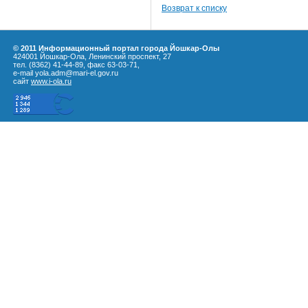
Возврат к списку
© 2011 Информационный портал города Йошкар-Олы
424001 Йошкар-Ола, Ленинский проспект, 27
тел. (8362) 41-44-89, факс 63-03-71,
e-mail yola.adm@mari-el.gov.ru
сайт
www.i-ola.ru