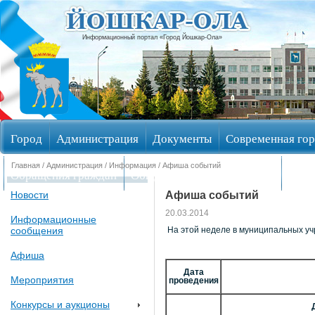
Информационный портал «Город Йошкар-Ола»
Город
Администрация
Документы
Современная гор
Главная
/
Администрация
/
Информация
/ Афиша событий
Обращения граждан
Общественные обсуждения
Изби
Афиша событий
Новости
20.03.2014
Информационные
сообщения
На этой неделе в муниципальных у
Афиша
Дата
Мероприятия
проведения
Конкурсы и аукционы