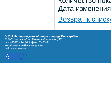
Количество пок
Дата изменения:
Возврат к списк
© 2011 Информационный портал города Йошкар-Олы
424001 Йошкар-Ола, Ленинский проспект, 27
тел. (8362) 41-44-89, факс 63-03-71,
e-mail yola.adm@mari-el.gov.ru
сайт
www.i-ola.ru