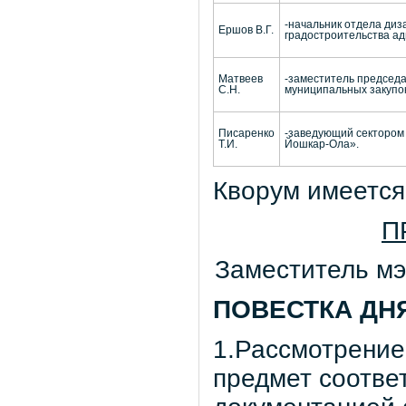
-начальник отдела диз
Ершов В.Г.
градостроительства ад
Матвеев
-заместитель председ
С.Н.
муниципальных закупо
Писаренко
-заведующий сектором
Т.И.
Йошкар-Ола».
Кворум имеется
П
Заместитель мэ
ПОВЕСТКА ДН
1.Рассмотрение 
предмет соотве