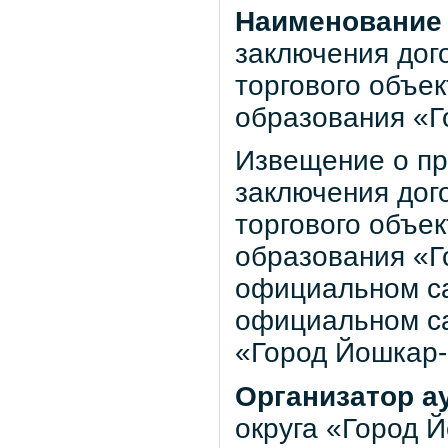
Наименование 
заключения дог
торгового объе
образования «
Извещение
о п
заключения дог
торгового объе
образования «
официальном сай
официальном са
«Город Йошкар-О
Организатор а
округа «Город 