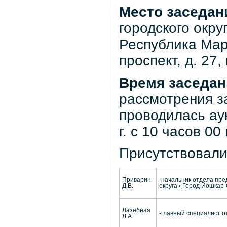
Место заседан
городского окр
Республика Мар
проспект, д. 27,
В
ремя заседан
рассмотрения з
проводилась ау
г. с 10 часов 00
Присутствовали
Приварин
-начальник отдела пре
Д.В.
округа «Город Йошкар-
Лазебная
-главный специалист о
Л.А.