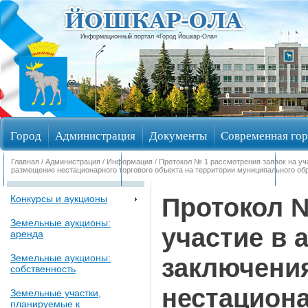
Информационный портал «Город Йошкар-Ола»
Город
Администрация
Документы
Современная гор
Главная
/
Администрация
/
Информация
/ Протокол № 1 рассмотрения заявок на уч
Обращения граждан
Общественные обсуждения
Изби
размещение нестационарного торгового объекта на территории муниципального об
Протокол №
Конкурсы и аукционы
Земельные аукционы:
участие в 
аренда
Земельные аукционы:
заключени
собственность
нестациона
Земельные участки,
планируемые к