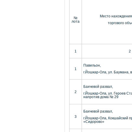
Место нахождения
№
лота
торгового объ
1
2
Павильон,
1
г.Йошкар-Ола, ул. Баумана, 
Бахчевой развал,
2
г.Йошкар-Ола, ул. Героев Ст
напротив дома № 29
Бахчевой развал,
3
г.Йошкар-Ола, Кокшайский п
«Сидорово»