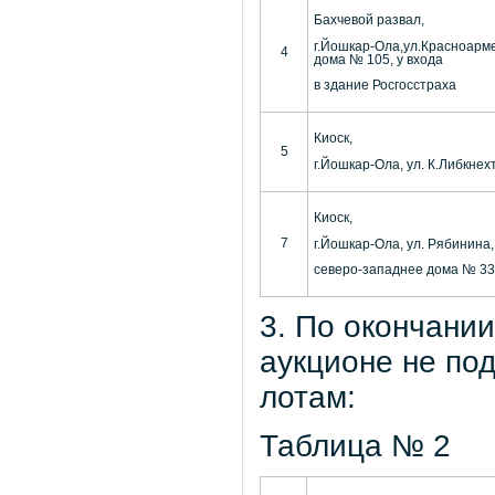
Бахчевой развал,
г.Йошкар-Ола,ул.Красноарм
4
дома № 105, у входа
в здание Росгосстраха
Киоск,
5
г.Йошкар-Ола, ул. К.Либкне
Киоск,
7
г.Йошкар-Ола, ул. Рябинина,
северо-западнее дома № 33
3. По окончании
аукционе не по
лотам:
Таблица № 2