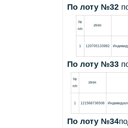
По лоту №32
п
№
ИНН
п/п
1
120705133982
Индивиду
По лоту №33
п
№
ИНН
п/п
1
121568736508
Индивидуал
По лоту №34
по