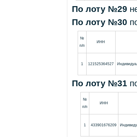
По лоту №29
н
По лоту №30
п
№
ИНН
п/п
1
121525364527
Индивидуа
По лоту №31
п
№
ИНН
п/п
1
433901676209
Индивиду