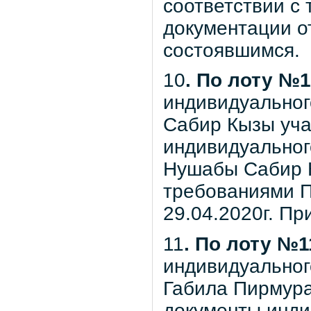
соответствии с
документации от
состоявшимся.
10
. По лоту №
индивидуальног
Сабир Кызы уча
индивидуальног
Нушабы Сабир К
требованиями П
29.04.2020г. Пр
11
. По лоту №1
индивидуальног
Габила Пирмура
документы инди