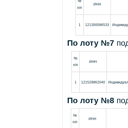
№
ИНН
п/п
1
121300096533
Индивиду
По лоту №7
по
№
ИНН
п/п
1
121529862040
Индивидуал
По лоту №8
по
№
ИНН
п/п