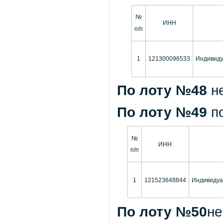
№
ИНН
п/п
1
121300096533
Индивиду
По лоту №48
н
По лоту №49
п
№
ИНН
п/п
1
121523648844
Индивидуа
По лоту №50
не