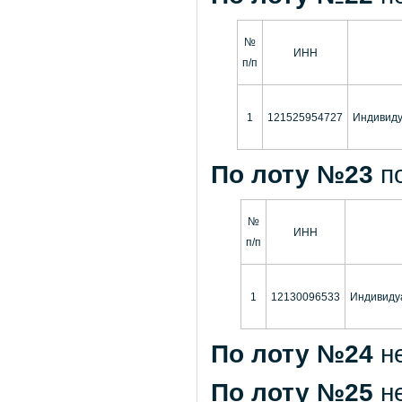
№
ИНН
п/п
1
121525954727
Индивиду
По лоту №23
п
№
ИНН
п/п
1
12130096533
Индивиду
По лоту №24
н
По лоту №25
н