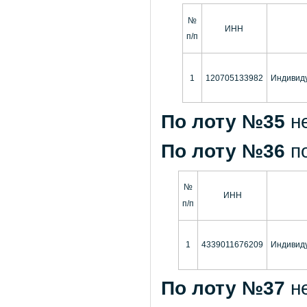
№
ИНН
п/п
1
120705133982
Индивиду
По лоту №35
н
По лоту №36
п
№
ИНН
п/п
1
4339011676209
Индивид
По лоту №37
н