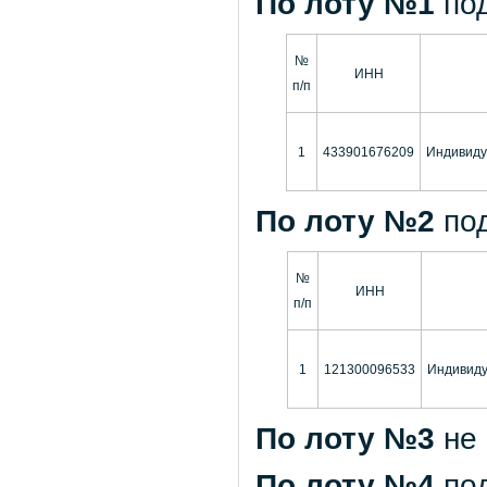
По лоту №1
по
№
ИНН
п/п
1
433901676209
Индивиду
По лоту №2
по
№
ИНН
п/п
1
121300096533
Индивиду
По лоту №3
не
По лоту №4
по