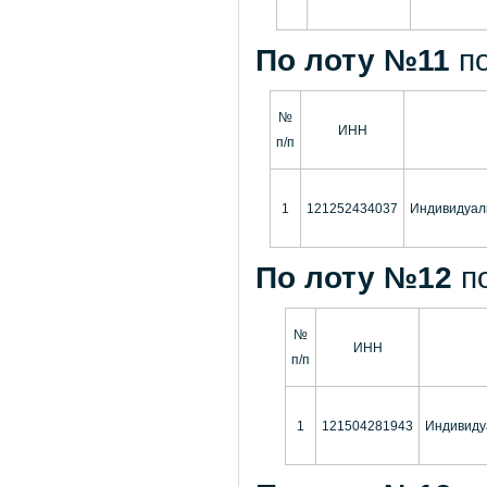
По лоту №11
п
№
ИНН
п/п
1
121252434037
Индивидуал
По лоту №12
п
№
ИНН
п/п
1
121504281943
Индивиду