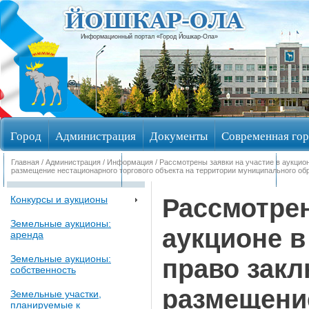
Информационный портал «Город Йошкар-Ола»
Город
Администрация
Документы
Современная гор
Главная
/
Администрация
/
Информация
/ Рассмотрены заявки на участие в аукцио
Обращения граждан
Общественные обсуждения
Изби
размещение нестационарного торгового объекта на территории муниципального о
Рассмотрен
Конкурсы и аукционы
Земельные аукционы:
аукционе в
аренда
Земельные аукционы:
право закл
собственность
размещени
Земельные участки,
планируемые к