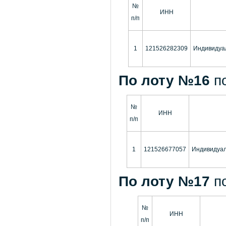
№
ИНН
п/п
1
121526282309
Индивидуа
По лоту №16
п
№
ИНН
п/п
1
121526677057
Индивидуа
По лоту №17
п
№
ИНН
п/п