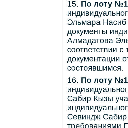
15.
По лоту №1
индивидуальног
Эльмара Насиб 
документы инди
Алмадатова Эль
соответствии с
документации от
состоявшимся.
16.
По лоту №1
индивидуально
Сабир Кызы уча
индивидуально
Севиндж Сабир 
требованиями П