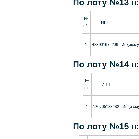
По лоту №13
п
№
ИНН
п/п
1
433901676209
Индивиду
По лоту №14
п
№
ИНН
п/п
1
120705133982
Индивиду
По лоту №15
п