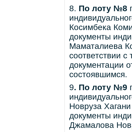
8.
По лоту №8
п
индивидуально
Косимбека Коми
документы инди
Маматалиева К
соответствии с
документации от
состоявшимся.
9
. По лоту №9
п
индивидуально
Новруза Хагани 
документы инди
Джамалова Новр