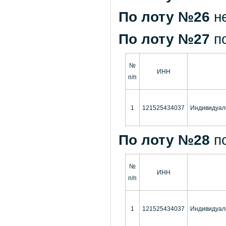
По лоту №26
н
По лоту №27
п
№
ИНН
п/п
1
121525434037
Индивидуал
По лоту №28
п
№
ИНН
п/п
1
121525434037
Индивидуал