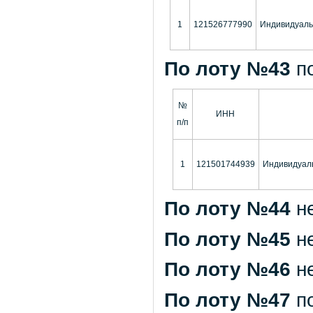
1
121526777990
Индивидуаль
По лоту №43
п
№
ИНН
п/п
1
121501744939
Индивидуал
По лоту №44
н
По лоту №45
н
По лоту №46
н
По лоту №47
п