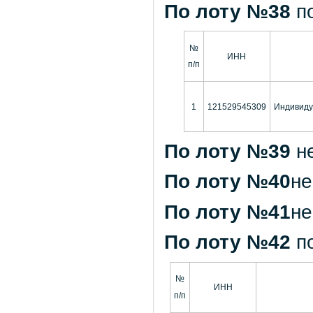
По лоту №38
п
№
ИНН
п/п
1
121529545309
Индивиду
По лоту №39
н
По лоту №40
не
По лоту №41
не
По лоту №42
п
№
ИНН
п/п