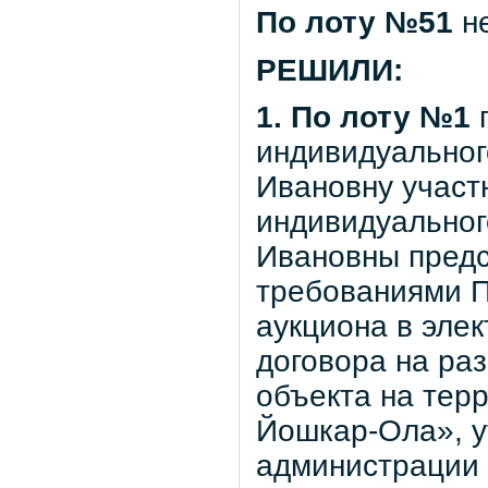
По лоту №51
н
РЕШИЛИ:
1. По лоту №1
п
индивидуальног
Ивановну участ
индивидуально
Ивановны предс
требованиями П
аукциона в эле
договора на ра
объекта на терр
Йошкар-Ола», у
администрации 