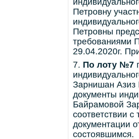
индивидуальног
Петровну участн
индивидуально
Петровны предс
требованиями П
29.04.2020г. Пр
7.
По лоту №7
п
индивидуальног
Зарнишан Азиз 
документы инди
Байрамовой Зар
соответствии с
документации от
состоявшимся.