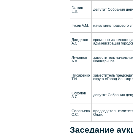
Галкин
депутат Собрания депу
Е.В.
Гусев А.М.
начальник правового у
Дождиков
временно исполняющий
А.С.
администрации городск
Лукьянов
заместитель начальни
А.А.
Йошкар-Оле
Писаренко
заместитель председа
Т.И.
округа «Город Йошкар-
Соколов
депутат Собрания депу
А.С.
Соловьева
председатель комитета
О.С.
Ола».
Заседание аук