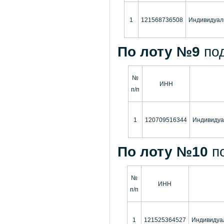
1
121568736508
Индивидуал
По лоту №9
по
№
ИНН
п/п
1
120709516344
Индивидуа
По лоту №10
п
№
ИНН
п/п
1
121525364527
Индивидуа