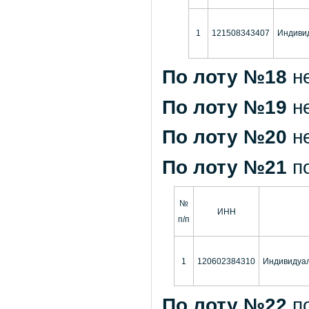
1
121508343407
Индиви
По лоту №18
н
По лоту №19
н
По лоту №20
н
По лоту №21
п
№
ИНН
п/п
1
120602384310
Индивидуал
По лоту №22
п