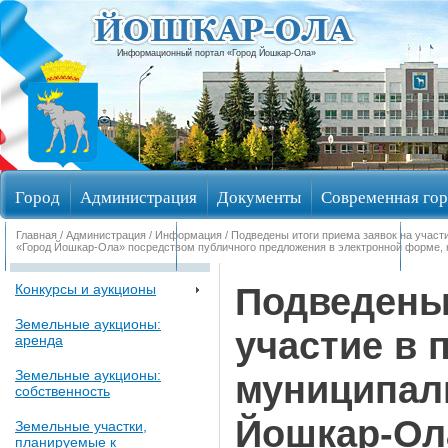
Информационный портал «Город Йошкар-Ола»
Город
Администрация
Документы
Современная гор
Главная
/
Администрация
/
Информация
/ Подведены итоги приема заявок на учас
Обращения граждан
Общественные обсуждения
Изби
«Город Йошкар-Ола» посредством публичного предложения в электронной форме, н
Подведены 
Конкурсы и аукционы
Земельные аукционы:
участие в 
аренда
Земельные аукционы:
муниципал
собственность
Йошкар-Ол
Земельные участки,
планируемые к