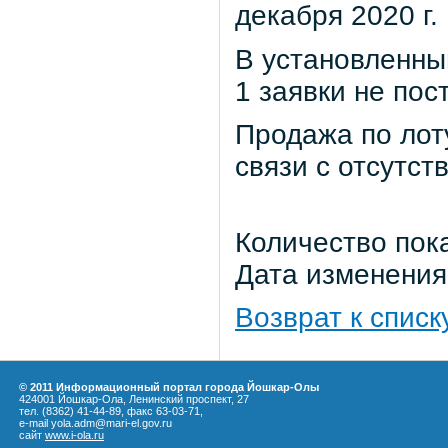
декабря 2020 г.
В установленны
1 заявки не пос
Продажа по лот
связи с отсутст
Количество пок
Дата изменения:
Возврат к списк
© 2011 Информационный портал города Йошкар-Олы
424001 Йошкар-Ола, Ленинский проспект, 27
тел. (8362) 41-44-89, факс 63-03-71,
e-mail yola.adm@mari-el.gov.ru
сайт
www.i-ola.ru