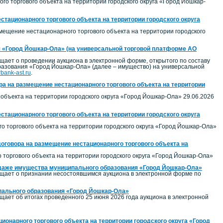
о торгового объекта на территории городского округа «Город Йошкар-
стационарного торгового объекта на территории городского округа
змещение нестационарного торгового объекта на территории городского
 «Город Йошкар-Ола» (на универсальной торговой платформе АО
ает о проведении аукциона в электронной форме, открытого по составу
бразования «Город Йошкар-Ола» (далее – имущество) на универсальной
erbank-ast.ru
.
а на размещение нестационарного торгового объекта на территории
объекта на территории городского округа «Город Йошкар-Ола» 29.06.2026
стационарного торгового объекта на территории городского округа
о торгового объекта на территории городского округа «Город Йошкар-Ола»
договора на размещение нестационарного торгового объекта на
торгового объекта на территории городского округа «Город Йошкар-Ола»
родаже имущества муниципального образования «Город Йошкар-Ола»
щает о признании несостоявшимся аукциона в электронной форме по
ипального образования «Город Йошкар-Ола»
ет об итогах проведенного 25 июня 2026 года аукциона в электронной
ионарного торгового объекта на территории городского округа «Город