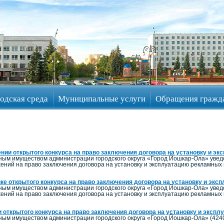
одская среда
Муниципальные услуги
Обращения гражд
нии открытого конкурса на право заключения договора на установку и э
ым имуществом администрации городского округа «Город Йошкар-Ола» уведом
ений на право заключения договора на установку и эксплуатацию рекламных
ке открытого конкурса на право заключения договора на установку и экс
ым имуществом администрации городского округа «Город Йошкар-Ола» уведом
ений на право заключения договора на установку и эксплуатацию рекламных
 открытого конкурса на право заключения договора на установку и эксп
м имуществом администрации городского округа «Город Йошкар-Ола» (424000