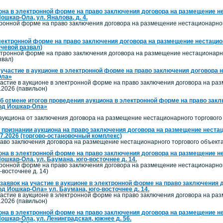
она в электронной форме на право заключения договора на размещение не
ошкар-Ола, ул. Яналова, д. 4.
тронной форме на право заключения договора на размещение нестационарног
лектронной форме на право заключения договора на размещение нестацион
чевой развал)
ктронной форме на право заключения договора на размещение нестационарног
звал)
 участие в аукционе в электронной форме на право заключения договора 
Ола»
астие в аукционе в электронной форме на право заключения договора на ра
.2026 (павильон)
б отмене итогов проведения аукциона в электронной форме на право закл
род Йошкар-Ола»
аукциона от заключения договора на размещение нестационарного торгового 
 признании аукциона на право заключения договора на размещение нестаци
.2026 (торгово-остановочный комплекс)
аво заключения договора на размещение нестационарного торгового объекта
она в электронной форме на право заключения договора на размещение не
ошкар-Ола, ул. Баумана, юго-восточнее д. 14.
тронной форме на право заключения договора на размещение нестационарног
-восточнее д. 14)
заявок на участие в аукционе в электронной форме на право заключения 
од Йошкар-Ола» ул. Баумана, юго-восточнее д. 14.
астие в аукционе в электронной форме на право заключения договора на ра
.2026 (павильон)
она в электронной форме на право заключения договора на размещение не
Йошкар-Ола, ул. Ленинградская, южнее д. 56.