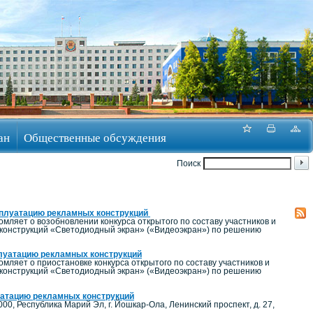
ан
Общественные обсуждения
Поиск
ксплуатацию рекламных конструкций
ляет о возобновлении конкурса открытого по составу участников и
 конструкций «Светодиодный экран» («Видеоэкран») по решению
плуатацию рекламных конструкций
ляет о приостановке конкурса открытого по составу участников и
 конструкций «Светодиодный экран» («Видеоэкран») по решению
луатацию рекламных конструкций
, Республика Марий Эл, г. Йошкар-Ола, Ленинский проспект, д. 27,