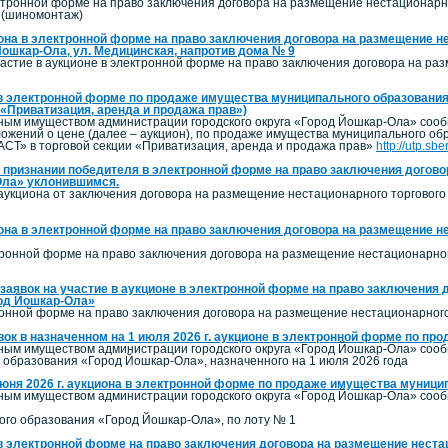
ктронной форме на право заключения договора на размещение нестационарног
 (шиномонтаж)
она в электронной форме на право заключения договора на размещение не
Йошкар-Ола, ул. Медицинская, напротив дома № 9
астие в аукционе в электронной форме на право заключения договора на ра
в электронной форме по продаже имущества муниципального образования
 «Приватизация, аренда и продажа прав»)
ым имуществом администрации городского округа «Город Йошкар-Ола» сообщ
ложений о цене (далее – аукцион), по продаже имущества муниципального о
СТ» в торговой секции «Приватизация, аренда и продажа прав»
http://utp.sb
 признании победителя в электронной форме на право заключения договор
Ола» уклонившимся.
аукциона от заключения договора на размещение нестационарного торгового 
она в электронной форме на право заключения договора на размещение не
тронной форме на право заключения договора на размещение нестационарног
заявок на участие в аукционе в электронной форме на право заключения 
род Йошкар-Ола»
ронной форме на право заключения договора на размещение нестационарного 
вок в назначенном на 1 июля 2026 г. аукционе в электронной форме по п
ым имуществом администрации городского округа «Город Йошкар-Ола» сооб
образования «Город Йошкар-Ола», назначенного на 1 июля 2026 года
июня 2026 г. аукциона в электронной форме по продаже имущества муниц
ым имуществом администрации городского округа «Город Йошкар-Ола» сообща
го образования «Город Йошкар-Ола», по лоту № 1
в электронной форме на право заключения договора на размещение нестац