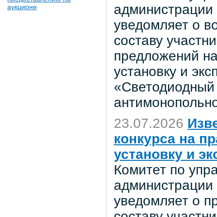
администрации 
аукционе
уведомляет о в
составу участн
предложений на
установку и эк
«Светодиодный 
антимонопольно
23.07.2026
Изв
конкурса на п
установку и э
Комитет по уп
администрации 
уведомляет о пр
составу участн