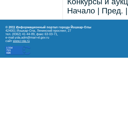
Конкурсы и аукц
Начало | Пред. 
© 2011 Информационный портал города Йошкар-Олы
424001 Йошкар-Ола, Ленинский проспект, 27
тел. (8362) 41-44-89, факс 63-03-71,
e-mail yola.adm@mari-el.gov.ru
сайт
www.i-ola.ru