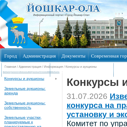
Информационный портал «Город Йошкар-Ола»
Город
Администрация
Документы
Современная гор
Главная
/
Администрация
/
Информация
/ Конкурсы и аукционы
Обращения граждан
Общественные обсуждения
Изби
Конкурсы 
Конкурсы и аукционы
Земельные аукционы:
аренда
31.07.2026
Изв
Земельные аукционы:
конкурса на п
собственность
установку и э
Земельные участки,
Комитет по уп
планируемые к
предоставлению на