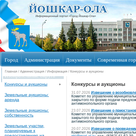
Информационный портал «Город Йошкар-Ола»
Город
Администрация
Документы
Современная гор
Главная
/
Администрация
/
Информация
/ Конкурсы и аукционы
Избирательные округа
Конкурсы и аукционы
Конкурсы и аукционы
31.07.2026
Извещение о возобновле
Земельные аукционы:
Комитет по управлению муниципальн
аренда
закрытого по форме подачи предлож
антимонопольного органа
Земельные аукционы:
23.07.2026
Извещение о приостанов
Комитет по управлению муниципальн
собственность
закрытого по форме подачи предлож
антимонопольного органа.
Земельные участки,
20.07.2026
Извещение о проведении
планируемые к
Комитет по управлению муниципальны
предоставлению на
gki@mari-el.ru
, тел.: (8362) 41-62-39