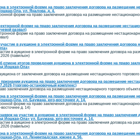
она в электронной форме на право заключения договора на размещение не
ошкар-Ола, ул. Яналова, д. 4.
тронной форме на право заключения договора на размещение нестационарног
лектронной форме на право заключения договора на размещение нестацион
чевой развал)
ктронной форме на право заключения договора на размещение нестационарног
звал)
 участие в аукционе в электронной форме на право заключения договора 
Ола»
астие в аукционе в электронной форме на право заключения договора на ра
.2026 (павильон)
б отмене итогов проведения аукциона в электронной форме на право закл
род Йошкар-Ола»
аукциона от заключения договора на размещение нестационарного торгового 
 признании аукциона на право заключения договора на размещение нестаци
.2026 (торгово-остановочный комплекс)
аво заключения договора на размещение нестационарного торгового объекта
она в электронной форме на право заключения договора на размещение не
ошкар-Ола, ул. Баумана, юго-восточнее д. 14.
тронной форме на право заключения договора на размещение нестационарног
-восточнее д. 14)
заявок на участие в аукционе в электронной форме на право заключения 
од Йошкар-Ола» ул. Баумана, юго-восточнее д. 14.
астие в аукционе в электронной форме на право заключения договора на ра
.2026 (павильон)
она в электронной форме на право заключения договора на размещение не
Йошкар-Ола, ул. Ленинградская, южнее д. 56.