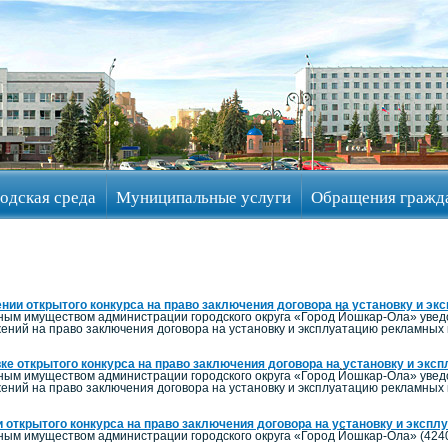
одская среда
Муниципальные услуги
Обращения гражд
нии открытого конкурса на право заключения договора на установку и э
ым имуществом администрации городского округа «Город Йошкар-Ола» уведом
ений на право заключения договора на установку и эксплуатацию рекламных
ке открытого конкурса на право заключения договора на установку и экс
ым имуществом администрации городского округа «Город Йошкар-Ола» уведом
ений на право заключения договора на установку и эксплуатацию рекламных
 открытого конкурса на право заключения договора на установку и эксп
м имуществом администрации городского округа «Город Йошкар-Ола» (424000