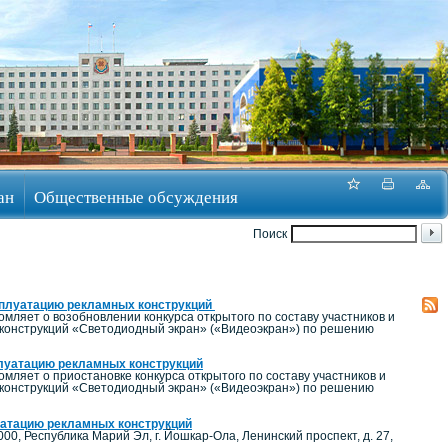
ан
Общественные обсуждения
Поиск
ксплуатацию рекламных конструкций
ляет о возобновлении конкурса открытого по составу участников и
 конструкций «Светодиодный экран» («Видеоэкран») по решению
плуатацию рекламных конструкций
ляет о приостановке конкурса открытого по составу участников и
 конструкций «Светодиодный экран» («Видеоэкран») по решению
луатацию рекламных конструкций
, Республика Марий Эл, г. Йошкар-Ола, Ленинский проспект, д. 27,