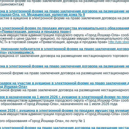
ктронной форме на право заключения договора на размещение нестационарног
 (шиномонтаж)
она в электронной форме на право заключения договора на размещение не
Йошкар-Ола, ул. Медицинская, напротив дома № 9
астие в аукционе в электронной форме на право заключения договора на ра
в электронной форме по продаже имущества муниципального образования
 «Приватизация, аренда и продажа прав»)
ым имуществом администрации городского округа «Город Йошкар-Ола» сообщ
ложений о цене (далее – аукцион), по продаже имущества муниципального о
СТ» в торговой секции «Приватизация, аренда и продажа прав»
http://utp.sb
 признании победителя в электронной форме на право заключения договор
Ола» уклонившимся.
аукциона от заключения договора на размещение нестационарного торгового 
она в электронной форме на право заключения договора на размещение не
тронной форме на право заключения договора на размещение нестационарног
заявок на участие в аукционе в электронной форме на право заключения 
род Йошкар-Ола»
ронной форме на право заключения договора на размещение нестационарного 
вок в назначенном на 1 июля 2026 г. аукционе в электронной форме по п
ым имуществом администрации городского округа «Город Йошкар-Ола» сооб
образования «Город Йошкар-Ола», назначенного на 1 июля 2026 года
июня 2026 г. аукциона в электронной форме по продаже имущества муниц
ым имуществом администрации городского округа «Город Йошкар-Ола» сообща
го образования «Город Йошкар-Ола», по лоту № 1
в электронной форме на право заключения договора на размещение нестац