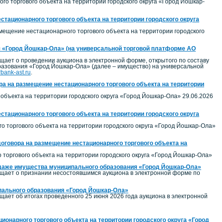
о торгового объекта на территории городского округа «Город Йошкар-
стационарного торгового объекта на территории городского округа
змещение нестационарного торгового объекта на территории городского
 «Город Йошкар-Ола» (на универсальной торговой платформе АО
ает о проведении аукциона в электронной форме, открытого по составу
бразования «Город Йошкар-Ола» (далее – имущество) на универсальной
erbank-ast.ru
.
а на размещение нестационарного торгового объекта на территории
объекта на территории городского округа «Город Йошкар-Ола» 29.06.2026
стационарного торгового объекта на территории городского округа
о торгового объекта на территории городского округа «Город Йошкар-Ола»
договора на размещение нестационарного торгового объекта на
торгового объекта на территории городского округа «Город Йошкар-Ола»
родаже имущества муниципального образования «Город Йошкар-Ола»
щает о признании несостоявшимся аукциона в электронной форме по
ипального образования «Город Йошкар-Ола»
ет об итогах проведенного 25 июня 2026 года аукциона в электронной
ионарного торгового объекта на территории городского округа «Город