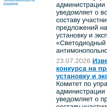
администрации 
аукционе
уведомляет о в
составу участн
предложений на
установку и эк
«Светодиодный 
антимонопольно
23.07.2026
Изв
конкурса на п
установку и э
Комитет по уп
администрации 
уведомляет о пр
составу участн