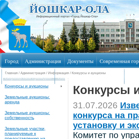
Информационный портал «Город Йошкар-Ола»
Город
Администрация
Документы
Современная гор
Главная
/
Администрация
/
Информация
/ Конкурсы и аукционы
Обращения граждан
Общественные обсуждения
Изби
Конкурсы 
Конкурсы и аукционы
Земельные аукционы:
аренда
31.07.2026
Изв
Земельные аукционы:
конкурса на п
собственность
установку и э
Земельные участки,
Комитет по уп
планируемые к
предоставлению на