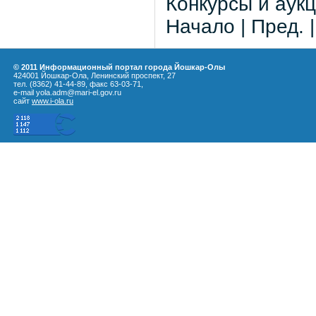
Конкурсы и аукц
Начало | Пред. 
© 2011 Информационный портал города Йошкар-Олы
424001 Йошкар-Ола, Ленинский проспект, 27
тел. (8362) 41-44-89, факс 63-03-71,
e-mail yola.adm@mari-el.gov.ru
сайт
www.i-ola.ru