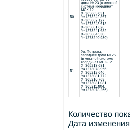
дома № 23 (в местной
системе координат
МСК-12
Х=365665.031,
50
Y=1273242.867;
X=365662.127,
Y=1273243.618;
X=365661.626,
Y=1273241.682;
X=365664.530,
Y=1273240.930)
Ул. Петрова,
западнее дома № 26
(в местной системе
координат МСК-12
X=365213,681,
Y=1273078,956;
51
X=365212,646,
Y=1273081,772;
X=365210,769,
Y=1273081,081;
X=365211,804,
Y=1273078,266)
Количество пок
Дата изменения: