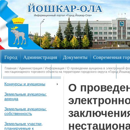
Информационный портал «Город Йошкар-Ола»
Город
Администрация
Документы
Современная гор
Главная
/
Администрация
/
Информация
/ О проведении аукциона в электронной ф
Обращения граждан
Общественные обсуждения
Изби
нестационарного торгового объекта на территории городского округа «Город Йошка
О проведен
Конкурсы и аукционы
Земельные аукционы:
электронн
аренда
Земельные аукционы:
заключени
собственность
нестациона
Земельные участки,
планируемые к