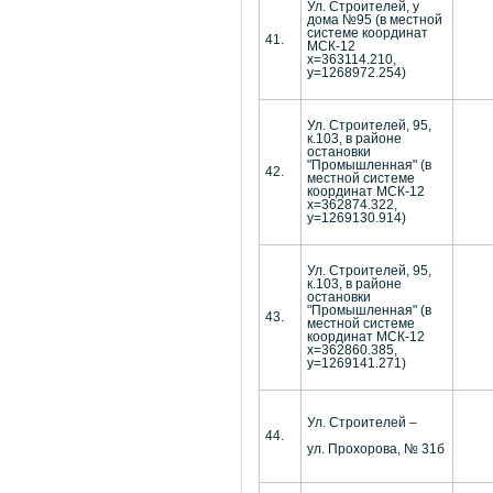
Ул. Строителей, у
дома №95 (в местной
системе координат
41.
МСК-12
х=363114.210,
у=1268972.254)
Ул. Строителей, 95,
к.103, в районе
остановки
"Промышленная" (в
42.
местной системе
координат МСК-12
х=362874.322,
у=1269130.914)
Ул. Строителей, 95,
к.103, в районе
остановки
"Промышленная" (в
43.
местной системе
координат МСК-12
х=362860.385,
у=1269141.271)
Ул. Строителей –
44.
ул. Прохорова, № 31б