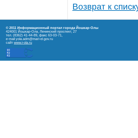
Возврат к списк
© 2011 Информационный портал города Йошкар-Олы
424001 Йошкар-Ола, Ленинский проспект, 27
тел. (8362) 41-44-89, факс 63-03-71,
e-mail yola.adm@mari-el.gov.ru
сайт
www.i-ola.ru