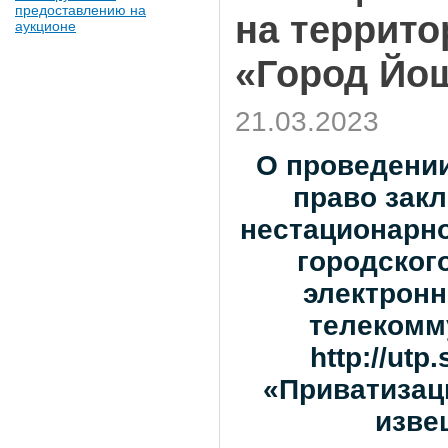
предоставлению на
на террито
аукционе
«Город Йо
21.03.2023
О проведении
право зак
нестационарно
городског
электрон
телекомм
http://utp
«Приватизац
изве