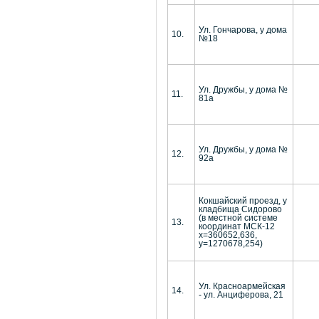
Ул. Гончарова, у дома
10.
№18
Ул. Дружбы, у дома №
11.
81а
Ул. Дружбы, у дома №
12.
92а
Кокшайский проезд, у
кладбища Сидорово
(в местной системе
13.
координат МСК-12
х=360652,636,
у=1270678,254)
Ул. Красноармейская
14.
- ул. Анциферова, 21