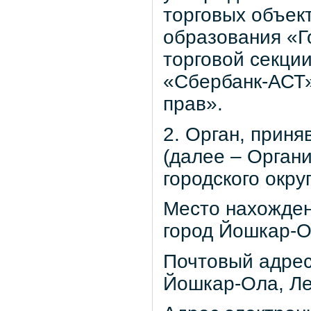
торговых объек
образования «Г
торговой секци
«Сбербанк-АСТ»
прав».
2. Орган, прин
(далее – Орган
городского окр
Место нахожден
город Йошкар-Ол
Почтовый адрес
Йошкар-Ола, Ле