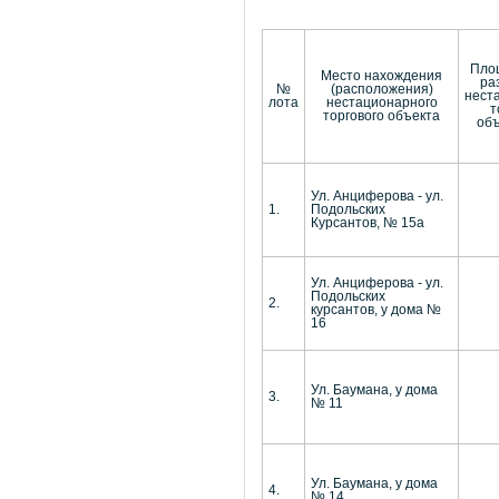
Пло
Место нахождения
ра
№
(расположения)
нест
лота
нестационарного
т
торгового объекта
объ
Ул. Анциферова - ул.
1.
Подольских
Курсантов, № 15а
Ул. Анциферова - ул.
Подольских
2.
курсантов, у дома №
16
Ул. Баумана, у дома
3.
№ 11
Ул. Баумана, у дома
4.
№ 14