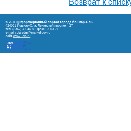
Возврат к списк
© 2011 Информационный портал города Йошкар-Олы
424001 Йошкар-Ола, Ленинский проспект, 27
тел. (8362) 41-44-89, факс 63-03-71,
e-mail yola.adm@mari-el.gov.ru
сайт
www.i-ola.ru