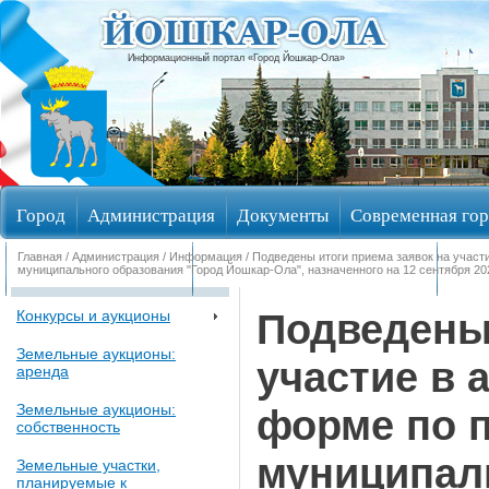
Информационный портал «Город Йошкар-Ола»
Город
Администрация
Документы
Современная гор
Главная
/
Администрация
/
Информация
/ Подведены итоги приема заявок на участ
Обращения граждан
Общественные обсуждения
Изби
муниципального образования "Город Йошкар-Ола", назначенного на 12 сентября 202
Подведены 
Конкурсы и аукционы
Земельные аукционы:
участие в 
аренда
Земельные аукционы:
форме по 
собственность
муниципал
Земельные участки,
планируемые к