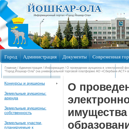
Информационный портал «Город Йошкар-Ола»
Город
Администрация
Документы
Современная гор
Главная
/
Администрация
/
Информация
/ О проведении аукциона в электронной ф
Обращения граждан
Общественные обсуждения
Изби
"Город Йошкар-Ола" (на универсальной торговой платформе АО «Сбербанк-АСТ» в 
О проведен
Конкурсы и аукционы
Земельные аукционы:
электронн
аренда
Земельные аукционы:
имущества
собственность
образовани
Земельные участки,
планируемые к