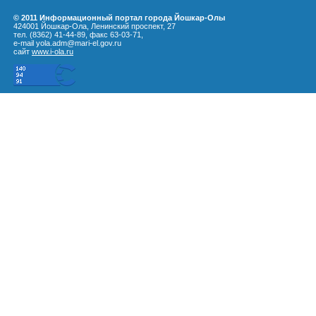
© 2011 Информационный портал города Йошкар-Олы
424001 Йошкар-Ола, Ленинский проспект, 27
тел. (8362) 41-44-89, факс 63-03-71,
e-mail yola.adm@mari-el.gov.ru
сайт
www.i-ola.ru