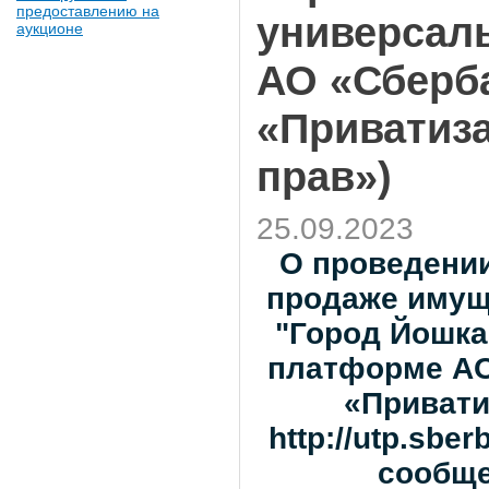
предоставлению на
универсал
аукционе
АО «Сберба
«Приватиза
прав»)
25.09.2023
О проведении
продаже имущ
"Город Йошка
платформе АО
«Привати
http://utp.sber
сообщ