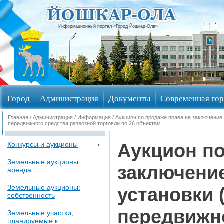
Информационный портал «Город Йошкар-Ола»
Город
Администрация
Документы
Современная гор
Главная
/
Администрация
/
Информация
/ Аукцион по продаже права на заключение
Обращения граждан
Общественные обсуждения
Изби
передвижного средства развозной торговли по 26 объектам
Аукцион по
Конкурсы и аукционы
Земельные аукционы:
заключение
аренда
Земельные аукционы:
установки 
собственность
передвижно
Земельные участки,
планируемые к