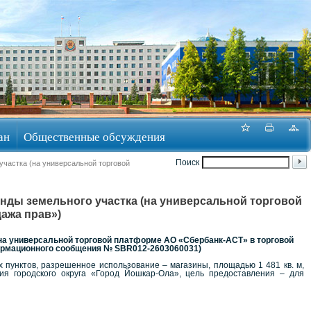
ан
Общественные обсуждения
Поиск
участка (на универсальной торговой
нды земельного участка (на универсальной торговой
ажа прав»)
(на универсальной торговой платформе АО «Сбербанк-АСТ» в торговой
ормационного сообщения № SBR012-2603060031)
 пунктов, разрешенное использование – магазины, площадью 1 481 кв. м,
ия городского округа «Город Йошкар-Ола», цель предоставления – для