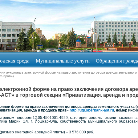
одская среда
Муниципальные услуги
Обращения гражд
нии аукциона в электронной форме на право заключения договора аренды земельного 
а прав»)
 электронной форме на право заключения договора аре
АСТ» в торговой секции «Приватизация, аренда и прод
ронной форме на право заключения договора аренды земельного участка 
риватизация, аренда и продажа прав»
http://utp.sberbank-ast.ru
, номер инф
стровым номером 12:05:4501001:4929, категория земель - земли населенных
лика Марий Эл, г. Йошкар-Ола, собственность муниципального образован
размер ежегодной арендной платы) – 3 576 000 руб.