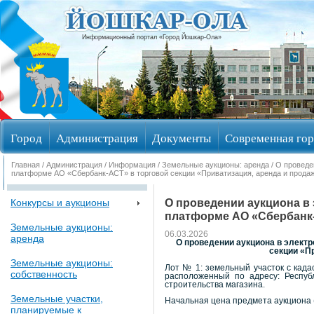
Информационный портал «Город Йошкар-Ола»
Город
Администрация
Документы
Современная гор
Главная
/
Администрация
/
Информация
/
Земельные аукционы: аренда
/ О проведе
Избирательные округа
платформе АО «Сбербанк-АСТ» в торговой секции «Приватизация, аренда и продаж
О проведении аукциона в
Конкурсы и аукционы
платформе АО «Сбербанк-
Земельные аукционы:
06.03.2026
аренда
О проведении аукциона в элект
секции «П
Земельные аукционы:
Лот № 1: земельный участок с када
собственность
расположенный по адресу: Респуб
строительства магазина.
Земельные участки,
Начальная цена предмета аукциона (
планируемые к