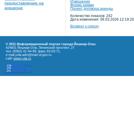
Извещение
предоставлению на
Форма заявки
аукционе
Проект договора аренды
Количество показов: 242
Дата изменения: 06.03.2026 12:19:20
Возврат к списку
© 2011 Информационный портал города Йошкар-Олы
424001 Йошкар-Ола, Ленинский проспект, 27
тел. (8362) 41-44-89, факс 63-03-71,
e-mail yola.adm@mari-el.gov.ru
сайт
www.i-ola.ru