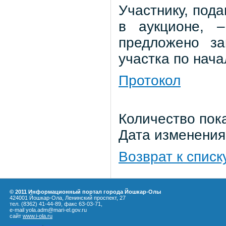
Участнику, под
в аукционе, 
предложено за
участка по нач
Протокол
Количество пока
Дата изменения:
Возврат к списк
© 2011 Информационный портал города Йошкар-Олы
424001 Йошкар-Ола, Ленинский проспект, 27
тел. (8362) 41-44-89, факс 63-03-71,
e-mail yola.adm@mari-el.gov.ru
сайт
www.i-ola.ru