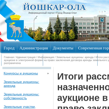
Информационный портал «Город Йошкар-Ола»
Город
Администрация
Документы
Современная гор
Главная
/
Администрация
/
Информация
/
Земельные аукционы: аренда
/ Итоги рас
Обращения граждан
Общественные обсуждения
Изби
аукционе в электронной форме на право заключения договора аренды земельного у
разграничена
Итоги расс
Конкурсы и аукционы
Земельные аукционы:
назначенно
аренда
Земельные аукционы:
аукционе в
собственность
право зак
Земельные участки,