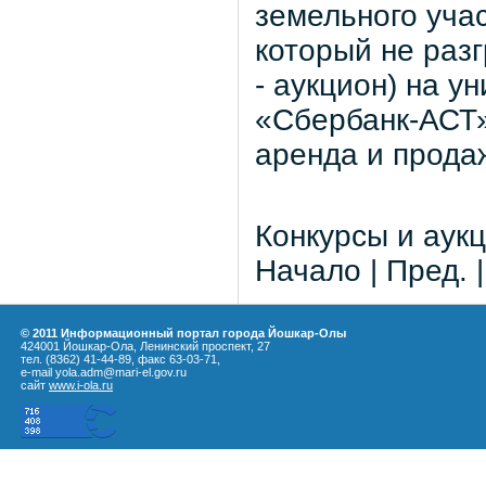
земельного учас
который не раз
- аукцион) на 
«Сбербанк-АСТ»
аренда и прода
Конкурсы и аукц
Начало | Пред. 
© 2011 Информационный портал города Йошкар-Олы
424001 Йошкар-Ола, Ленинский проспект, 27
тел. (8362) 41-44-89, факс 63-03-71,
e-mail yola.adm@mari-el.gov.ru
сайт
www.i-ola.ru