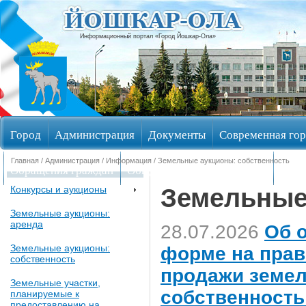
Информационный портал «Город Йошкар-Ола»
Город
Администрация
Документы
Современная гор
Главная
/
Администрация
/
Информация
/
Земельные аукционы: собственность
Обращения граждан
Общественные обсуждения
Изби
Земельные
Конкурсы и аукционы
Земельные аукционы:
аренда
28.07.2026
Об 
Земельные аукционы:
форме на прав
собственность
продажи земел
Земельные участки,
собственность 
планируемые к
предоставлению на