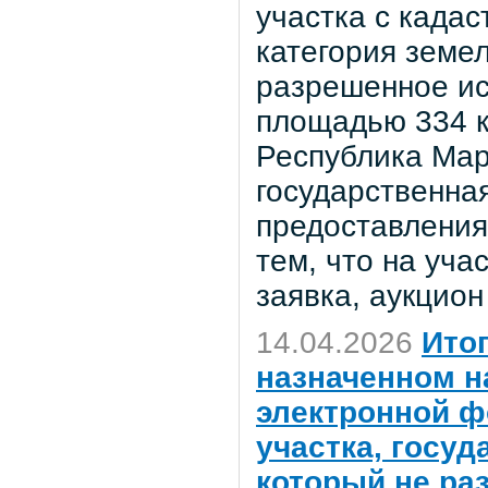
участка с када
категория земел
разрешенное ис
площадью 334 к
Республика Мари
государственная
предоставления 
тем, что на уча
заявка, аукцио
14.04.2026
Ито
назначенном на
электронной ф
участка, госу
который не ра