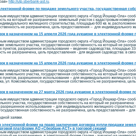
прав»
http://utp.sberbank-ast.ru
.
электронной форме по продаже земельного участка, государственная собс
ым имуществом администрации городского округа «Город Йошкар-Ола» сообщ
ость на который не разграничена: земельный участок с кадастровым номером 
дивидуального жилищного строительства, площадью 600 кв. м, расположенный
бственность не разграничена, цель предоставления – для индивидуального ж
вок в назначенном на 15 апреля 2026 года аукционе в электронной форме 
ым имуществом администрации городского округа «Город Йошкар-Ола» сообща
же земельного участка, государственная собственность на который не разгр
х пунктов, разрешенное использование – ведение садоводства, площадью 334 
ть не разграничена, цель предоставления - для ведения садоводства: в связи
вок в назначенном на 15 апреля 2026 года аукционе в электронной форме 
ым имуществом администрации городского округа «Город Йошкар-Ола» сообща
же земельного участка, государственная собственность на который не разгр
х пунктов, разрешенное использование – для индивидуального жилищного ст
вка, ул. Комсомольская, государственная собственность не разграничена, це
вок в назначенном на 27 марта 2026 года аукционе в электронной форме п
ым имуществом администрации городского округа «Город Йошкар-Ола» сообща
льного участка, государственная собственность на который не разграничена:
 разрешенное использование – для индивидуального жилищного строительств
5, государственная собственность не разграничена, цель предоставления – д
одной заявки.
в электронной форме на право заключения договора купли-продажи земель
орговой платформе АО «Сбербанк-АСТ» в торговой секции)
ым имуществом администрации городского округа «Город Йошкар-Ола» сообщ
оторый не разграничена, в электронной форме (далее - аукцион) на универс