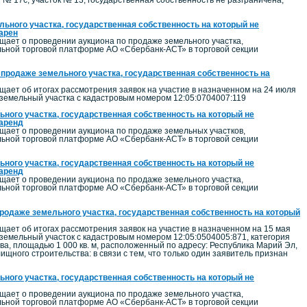
 № 17с, участок № 13, государственная собственность не разграничена,
ьного участка, государственная собственность на который не
арен
ает о проведении аукциона по продаже земельного участка,
альной торговой платформе АО «Сбербанк-АСТ» в торговой секции
 продаже земельного участка, государственная собственность на
ет об итогах рассмотрения заявок на участие в назначенном на 24 июля
: земельный участка с кадастровым номером 12:05:0704007:119
ного участка, государственная собственность на который не
 аренд
ает о проведении аукциона по продаже земельных участков,
альной торговой платформе АО «Сбербанк-АСТ» в торговой секции
ного участка, государственная собственность на который не
 аренд
ает о проведении аукциона по продаже земельного участка,
альной торговой платформе АО «Сбербанк-АСТ» в торговой секции
продаже земельного участка, государственная собственность на который
ет об итогах рассмотрения заявок на участие в назначенном на 15 мая
 земельный участок с кадастровым номером 12:05:0504005:871, категория
а, площадью 1 000 кв. м, расположенный по адресу: Республика Марий Эл,
щного строительства: в связи с тем, что только один заявитель признан
ного участка, государственная собственность на который не
ает о проведении аукциона по продаже земельного участка,
альной торговой платформе АО «Сбербанк-АСТ» в торговой секции