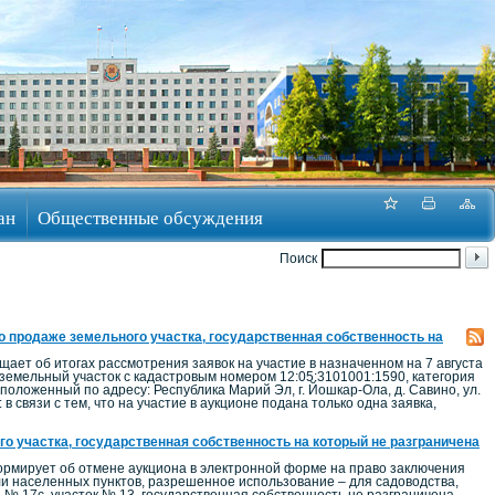
ан
Общественные обсуждения
Поиск
по продаже земельного участка, государственная собственность на
ет об итогах рассмотрения заявок на участие в назначенном на 7 августа
 земельный участок с кадастровым номером 12:05:3101001:1590, категория
положенный по адресу: Республика Марий Эл, г. Йошкар-Ола, д. Савино, ул.
 связи с тем, что на участие в аукционе подана только одна заявка,
о участка, государственная собственность на который не разграничена
рмирует об отмене аукциона в электронной форме на право заключения
ли населенных пунктов, разрешенное использование – для садоводства,