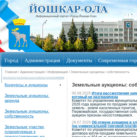
Информационный портал «Город Йошкар-Ола»
Город
Администрация
Документы
Современная гор
Главная
/
Администрация
/
Информация
/
Земельные аукционы: собственность
Избирательные округа
Земельные аукционы: со
Конкурсы и аукционы
06.08.2026
Итоги рассмотрения заяв
Земельные аукционы:
который не разграничена
аренда
Комитет по управлению муниципальн
2026 года аукционе по продаже земе
земель - земли населенных пунктов,
Земельные аукционы:
Первомайская, государственная собст
аукцион признан несостоявшимся.
собственность
28.07.2026
Об отмене аукциона в э
Земельные участки,
(на универсальной торговой платф
Комитет по управлению муниципальн
планируемые к
договора купли-продажи земельного 
предоставлению на