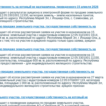
твенность на который не разграничена, проведенного 15 апреля 2026
ает о результатах аукциона в электронной форме по продаже земельного
12:05:3301001:11330, категория земель – земли населенных пунктов,
 по адресу: Республика Марий Эл, г. Йошкар-Ола, с. Семеновка, ул.
илищного строительства.
по продаже земельного участка, государственная собственность на
ет об итогах рассмотрения заявок на участие в назначенном на 15
аничена: земельный участка с кадастровым номером 12:05:3101001:1614,
кв. м, расположенный по адресу: Республика Марий Эл, г. Йошкар-Ола, д.
 с тем, что на участие в аукционе подана только одна заявка, аукцион
по продаже земельного участка, государственная собственность на
ет об итогах рассмотрения заявок на участие в назначенном на 15
аничена: земельный участка с кадастровым номером 12:05:3301001:11330,
роительства, площадью 600 кв. м, расположенный по адресу: Республика
ль предоставления – для индивидуального жилищного строительства:
о продаже земельного участка, государственная собственность на
ет об итогах рассмотрения заявок на участие в назначенном на 27 марта
 земельный участок с кадастровым номером 12:05:0704007:119, категория
а, площадью 1 000 кв. м, расположенный по адресу: Республика Марий Эл,
ля индивидуального жилищного строительства: аукцион признан
ного участка, государственная собственность на который не
ает о проведении аукциона по продаже земельного участка,
альной торговой платформе АО «Сбербанк-АСТ» в торговой секции