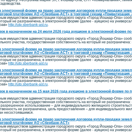
 по адресу: Республика Марий Эл, г. Йошкар-Ола, СНТ «Коммунальник», линия
садоводства.
в электронной форме на право заключения договоров купли-продажи земел
орговой платформе АО «Сбербанк-АСТ» в торговой секции «Приватизация, 
ым имуществом администрации городского округа «Город Йошкар-Ола» сообщ
оторый не разграничена, в электронной форме (далее - аукцион) на универс
прав»
http://utp.sberbank-ast.ru
.
вок в назначенном на 24 июля 2026 года аукционе в электронной форме по
ым имуществом администрации городского округа «Город Йошкар-Ола» сообща
льного участка, государственная собственность на который не разграничена
в электронной форме на право заключения договора купли-продажи земель
орговой платформе АО «Сбербанк-АСТ» в торговой секции «Приватизация,
ым имуществом администрации городского округа «Город Йошкар-Ола» сообщ
оторые не разграничена, в электронной форме (далее - аукцион) на универс
прав»
http://utp.sberbank-ast.ru
в электронной форме на право заключения договора купли-продажи земель
орговой платформе АО «Сбербанк-АСТ» в торговой секции «Приватизация,
ым имуществом администрации городского округа «Город Йошкар-Ола» сообщ
оторый не разграничена, в электронной форме (далее - аукцион) на универс
прав»
http://utp.sberbank-ast.ru
.
вок в назначенном на 15 мая 2026 года аукционе в электронной форме по 
ым имуществом администрации городского округа «Город Йошкар-Ола» сообща
льного участка, государственная собственность на который не разграничена:
 разрешенное использование – для индивидуального жилищного строительств
ственность не разграничена, цель предоставления – для индивидуального жили
нан несостоявшимся.
в электронной форме на право заключения договора купли-продажи земель
торговой платформе АО «Сбербанк-АСТ»
ым имуществом администрации городского округа «Город Йошкар-Ола» сообщ
оторый не разграничена, в электронной форме (далее - аукцион) на универс