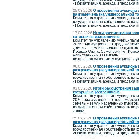
«Приватизация, аренда и продажа 
25.03.2026
О проведении аукциона 
разграничена (на универсальной т
Комитет по управлению муниципальн
государственная собственность на к
«Приватизация, аренда и продажа 
17.03.2026
Итоги рассмотрения зая
который не разграничена
Комитет по управлению муниципальн
2026 года аукционе по продаже земе
земель – земли населенных пунктов,
Йошкар-Ола, с. Семеновка, ул. Комс
единственный заявитель
не признан участником аукциона, а
06.03.2026
О проведении аукциона 
разграничена (на универсальной т
Комитет по управлению муниципальн
государственная собственность на к
«Приватизация, аренда и продажа 
03.03.2026
Итоги рассмотрения зая
который не разграничена
Комитет по управлению муниципальн
2026 года аукционе по продаже земе
земель – земли населенных пунктов,
государственная собственность не р
заявки.
25.02.2026
О проведении аукциона 
разграничена (на универсальной т
Комитет по управлению муниципальн
государственная собственность на к
«Приватизация, аренда и продажа 