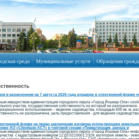
одская среда
Муниципальные услуги
Обращения гражд
бственность
ок в назначенном на 7 августа 2026 года аукционе в электронной форме 
ым имуществом администрации городского округа «Город Йошкар-Ола» сообща
льного участка, государственная собственность на который не разграничена:
 разрешенное использование – ведение садоводства, площадью 600 кв. м, рас
венность не разграничена, цель предоставления - для ведения садоводства: в
лектронной форме на право заключения договора купли-продажи земельног
орме АО «Сбербанк-АСТ» в торговой секции «Приватизация, аренда и
ым имуществом администрации городского округа «Город Йошкар-Ола» инфо
участка с кадастровым номером 12:05:0210001:2329, категория земель - зем