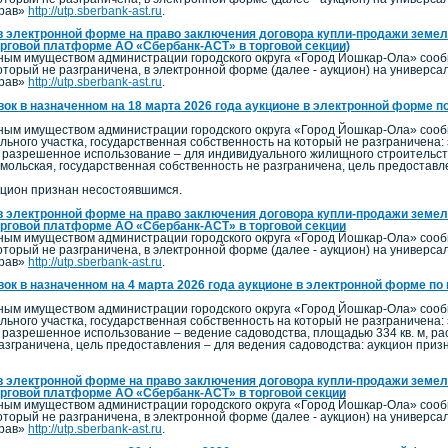
прав»
http://utp.sberbank-ast.ru
.
в электронной форме на право заключения договора купли-продажи земель
орговой платформе АО «Сбербанк-АСТ» в торговой секции)
ым имуществом администрации городского округа «Город Йошкар-Ола» сообщ
оторый не разграничена, в электронной форме (далее - аукцион) на универс
прав»
http://utp.sberbank-ast.ru
.
вок в назначенном на 18 марта 2026 года аукционе в электронной форме п
ым имуществом администрации городского округа «Город Йошкар-Ола» сообща
льного участка, государственная собственность на который не разграничена:
 разрешенное использование – для индивидуального жилищного строительства
омольская, государственная собственность не разграничена, цель предоставл
укцион признан несостоявшимся.
в электронной форме на право заключения договора купли-продажи земель
орговой платформе АО «Сбербанк-АСТ» в торговой секции
ым имуществом администрации городского округа «Город Йошкар-Ола» сообщ
оторый не разграничена, в электронной форме (далее - аукцион) на универс
прав»
http://utp.sberbank-ast.ru
.
вок в назначенном на 4 марта 2026 года аукционе в электронной форме по
ым имуществом администрации городского округа «Город Йошкар-Ола» сообща
льного участка, государственная собственность на который не разграничена:
 разрешенное использование – ведение садоводства, площадью 334 кв. м, рас
азграничена, цель предоставления – для ведения садоводства: аукцион призн
в электронной форме на право заключения договора купли-продажи земель
орговой платформе АО «Сбербанк-АСТ» в торговой секции
ым имуществом администрации городского округа «Город Йошкар-Ола» сообщ
оторый не разграничена, в электронной форме (далее - аукцион) на универс
прав»
http://utp.sberbank-ast.ru
.