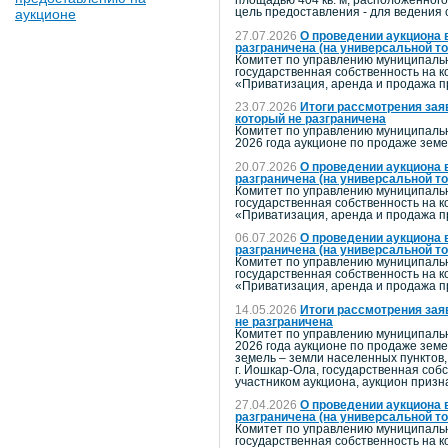
площадью 404 кв. м, расположенного
аукционе
цель предоставления - для ведения 
27.07.2026
О проведении аукциона 
разграничена (на универсальной т
Комитет по управлению муниципальн
государственная собственность на к
«Приватизация, аренда и продажа 
23.07.2026
Итоги рассмотрения зая
который не разграничена
Комитет по управлению муниципальн
2026 года аукционе по продаже земе
20.07.2026
О проведении аукциона 
разграничена (на универсальной т
Комитет по управлению муниципальн
государственная собственность на к
«Приватизация, аренда и продажа 
06.07.2026
О проведении аукциона 
разграничена (на универсальной т
Комитет по управлению муниципальн
государственная собственность на к
«Приватизация, аренда и продажа 
14.05.2026
Итоги рассмотрения зая
не разграничена
Комитет по управлению муниципальн
2026 года аукционе по продаже земе
земель – земли населенных пунктов,
г. Йошкар-Ола, государственная соб
участником аукциона, аукцион приз
27.04.2026
О проведении аукциона 
разграничена (на универсальной 
Комитет по управлению муниципальн
государственная собственность на к