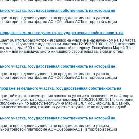
ного участка, государственная собственность на который не
ает о проведении аукциона по продаже земельного участка,
альной торговой платформе АО «Сбербанк-АСТ» в торговой секции
о продаже земельного участка, государственная собственность на
ет об итогах рассмотрения заявок на участие в назначенном на 18 марта
 земельный участок с кадастровым номером 12:05:3301001:11330, категория
, площадью 600 кв. м, расположенный по адресу: Республика Марий Эл, г.
ения – для индивидуального жилищного строительства: в связи с тем,
ного участка, государственная собственность на который не
ает о проведении аукциона по продаже земельного участка,
альной торговой платформе АО «Сбербанк-АСТ» в торговой секции
 продаже земельного участка, государственная собственность на
ет об итогах рассмотрения заявок на участие в назначенном на 4 марта
 земельный участка с кадастровым номером 12:05:3101001:1614, категория
положенный по адресу: Республика Марий Эл, г. Йошкар-Ола, д. Савино,
ан несостоявшимся, так как на участие в аукционе не подано ни одной
ного участка, государственная собственность на который не
ает о проведении аукциона по продаже земельного участка,
альной торговой платформе АО «Сбербанк-АСТ» в торговой секции