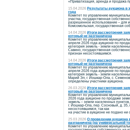
«Приватизация, аренда и продажа 
15.04.2026
Результаты аукциона в 
года
Комитет по управлению муниципальн
участка, государственная собственн
разрешенное использование – для ин
Комсомольская, государственная со
14.04.2026
Итоги рассмотрения зая
который не разграничена
Комитет по управлению муниципальн
апреля 2026 года аукционе по прода
категория земель - земли населенны
Савино, государственная собственнос
признан несостоявшимся.
14.04.2026
Итоги рассмотрения зая
который не разграничена
Комитет по управлению муниципальн
апреля 2026 года аукционе по прода
категория земель - земли населенны
Марий Эл, г. Йошкар-Ола, с. Семено
определены участники аукциона.
26.03.2026
Итоги рассмотрения зая
который не разграничена
Комитет по управлению муниципальн
2026 года аукционе по продаже земе
земель – земли населенных пунктов,
г. Йошкар-Ола, пер. Сосновый, д. 3
несостоявшимся, так как
на участие в аукционе не подано ни 
25.03.2026
О проведении аукциона 
разграничена (на универсальной т
Комитет по управлению муниципальн
государственная собственность на к