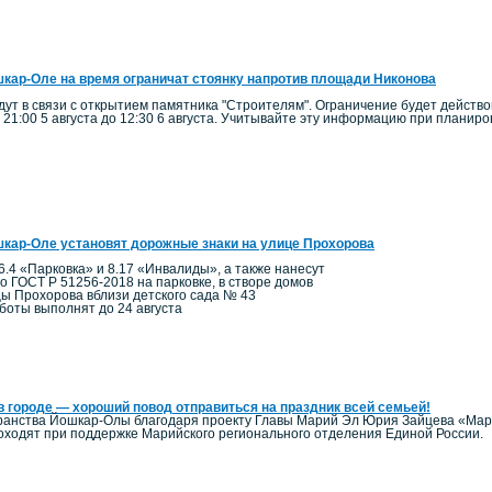
кар-Оле на время ограничат стоянку напротив площади Никонова
ут в связи с открытием памятника "Строителям". Ограничение будет действо
 21:00 5 августа до 12:30 6 августа. Учитывайте эту информацию при планир
кар-Оле установят дорожные знаки на улице Прохорова
6.4 «Парковка» и 8.17 «Инвалиды», а также нанесут
по ГОСТ Р 51256-2018 на парковке, в створе домов
цы Прохорова вблизи детского сада № 43
боты выполнят до 24 августа
в городе — хороший повод отправиться на праздник всей семьей!
ранства Йошкар-Олы благодаря проекту Главы Марий Эл Юрия Зайцева «Мари
ходят при поддержке Марийского регионального отделения Единой России.