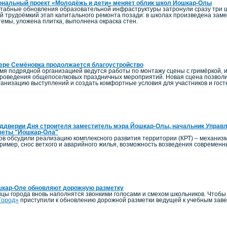
ональный проект «Молодёжь и дети» меняет облик школ Йошкар-Олы
штабные обновления образовательной инфраструктуры затронули сразу три 
й трудоёмкий этап капитального ремонта позади: в школах произведена заме
емы, уложена плитка, выполнена окраска стен.
ере Семёновка продолжается благоустройство
мя подрядной организацией ведутся работы по монтажу сцены с гримёркой, и
роведения общепоселковых праздничных мероприятий. Новая сцена позволи
ганизацию выступлений и создать комфортные условия для участников и гост
ддверии Дня строителя заместитель мэра Йошкар-Олы, начальник Управл
зеты "Йошкар-Ола"
ов обсудили реализацию комплексного развития территории (КРТ) – механиз
пример, снос ветхого и аварийного жилья, возможность возведения современ
шкар-Оле обновляют дорожную разметку
ицы города вновь наполнятся звонкими голосами и смехом школьников. Чтоб
Город»
приступили к обновлению дорожной разметки ведущей к учебным зав