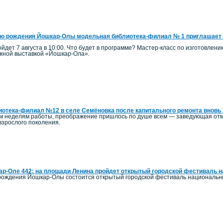
ю рождения Йошкар-Олы модельная библиотека-филиал № 1 приглашает 
йдет 7 августа в 10:00. Что будет в программе? Мастер-класс по изготовлен
ижной выставкой «Йошкар-Ола».
отека-филиал №12 в селе Семёновка после капитального ремонта вновь 
ым неделям работы, преображение пришлось по душе всем — заведующая отм
 взрослого поколения.
р-Оле 442: на площади Ленина пройдет открытый городской фестиваль 
ь рождения Йошкар-Олы состоится открытый городской фестиваль национальн