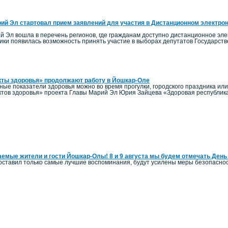
ий Эл стартовал прием заявлений для участия в Дистанционном электро
й Эл вошла в перечень регионов, где гражданам доступно дистанционное элек
ики появилась возможность принять участие в выборах депутатов Государст
кты здоровья» продолжают работу в Йошкар-Оле
ные показатели здоровья можно во время прогулки, городского праздника ил
тов здоровья» проекта Главы Марий Эл Юрия Зайцева «Здоровая республик
емые жители и гости Йошкар-Олы! 8 и 9 августа мы будем отмечать День
оставил только самые лучшие воспоминания, будут усилены меры безопаснос