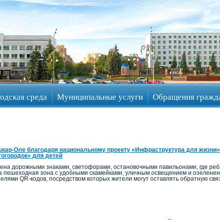
одская среда
Муниципальные услуги
Обращения гражд
кар-Оле благодаря национальному проекту «Инфраструктура для жизни»
огородок» для детей
на дорожными знаками, светофорами, остановочными павильонами, где ребят
а пешеходная зона с удобными скамейками, уличным освещением и озелен
телями QR-кодов, посредством которых жители могут оставлять обратную связ