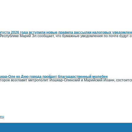
вгуста 2026 года вступили новые правила рассылки налоговых уведомле
Республике Марий Эл сообщает, что бумажные уведомления по почте будут от
кар-Оле ко Дню города пройдет благодарственный молебен
оторое возглавит митрополит Йошкар-Олинский и Марийский Иоанн, состоитс
ец