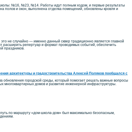
школы: №16, №23, №14. Работы идут полным ходом, и первые результаты
на полов и окон, выполнена отделка помещений, обновлены кровля и
 это не случайно — именно данный сквер традиционно является главной
т расширить репертуар и формат проводимых событий, обеспечить
ей праздников.
ения архитектуры и градостроительства Алексей Поляков пообщался с
ма обновления городской среды, который помогает решать важные вопросы
ных многоквартирных домов и развитие инженерной инфраструктуры.
ы путь по маршруту «дом-школа-дом» был максимально безопасным,
едениям.