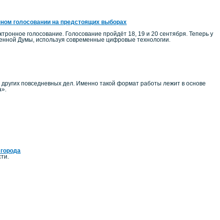
нном голосовании на предстоящих выборах
тронное голосование. Голосование пройдёт 18, 19 и 20 сентября. Теперь у
венной Думы, используя современные цифровые технологии.
и других повседневных дел. Именно такой формат работы лежит в основе
а».
 города
ти.