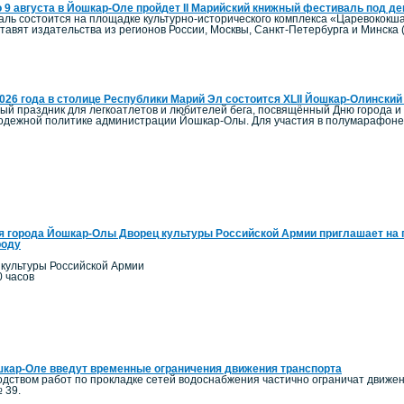
о 9 августа в Йошкар-Оле пройдет II Марийский книжный фестиваль под д
ль состоится на площадке культурно-исторического комплекса «Царевококша
авят издательства из регионов России, Москвы, Санкт-Петербурга и Минска 
2026 года в столице Республики Марий Эл состоится XLII Йошкар-Олинск
ый праздник для легкоатлетов и любителей бега, посвящённый Дню города и
олодежной политике администрации Йошкар-Олы. Для участия в полумарафоне 
я города Йошкар-Олы Дворец культуры Российской Армии приглашает на 
роду
 культуры Российской Армии
0 часов
кар-Оле введут временные ограничения движения транспорта
одством работ по прокладке сетей водоснабжения частично ограничат движение
 39.