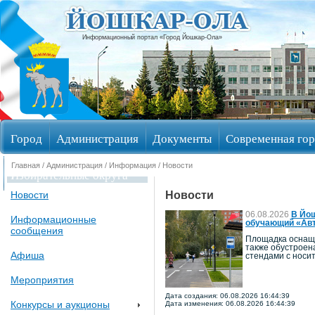
Информационный портал «Город Йошкар-Ола»
Город
Администрация
Документы
Современная гор
Главная
/
Администрация
/
Информация
/ Новости
Избирательные округа
Новости
Новости
06.08.2026
В Йош
Информационные
обучающий «Авт
сообщения
Площадка оснаще
также обустроен
Афиша
стендами с носи
Мероприятия
Дата создания: 06.08.2026 16:44:39
Конкурсы и аукционы
Дата изменения: 06.08.2026 16:44:39