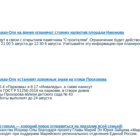
кар-Оле на время ограничат стоянку напротив площади Никонова
ут в связи с открытием памятника "Строителям". Ограничение будет действо
 21:00 5 августа до 12:30 6 августа. Учитывайте эту информацию при планир
кар-Оле установят дорожные знаки на улице Прохорова
6.4 «Парковка» и 8.17 «Инвалиды», а также нанесут
по ГОСТ Р 51256-2018 на парковке, в створе домов
цы Прохорова вблизи детского сада № 43
боты выполнят до 24 августа
в городе — хороший повод отправиться на праздник всей семьей!
ранства Йошкар-Олы благодаря проекту Главы Марий Эл Юрия Зайцева «Мари
ходят при поддержке Марийского регионального отделения Единой России.