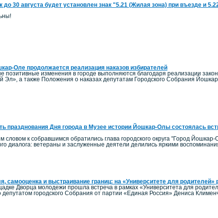
к до 30 августа будет установлен знак "5.21 (Жилая зона) при въезде и 5.
ьны!
кар-Оле продолжается реализация наказов избирателей
гие позитивные изменения в городе выполняются благодаря реализации зако
й Эл», а также Положения о наказах депутатам Городского Собрания Йошка
ть празднования Дня города в Музее истории Йошкар-Олы состоялась вст
м словом к собравшимся обратились глава городского округа "Город Йошкар-О
го диалога: ветераны и заслуженные деятели делились яркими воспоминания
я, самооценка и выстраивание границ: на «Университете для родителей» р
ощадке Дворца молодежи прошла встреча в рамках «Университета для родител
 депутатом городского Собрания от партии «Единая Россия» Дениса Клименч