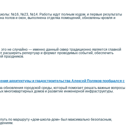
школы: №16, №23, №14. Работы идут полным ходом, и первые результаты
на полов и окон, выполнена отделка помещений, обновлены кровля и
 это не случайно — именно данный сквер традиционно является главной
т расширить репертуар и формат проводимых событий, обеспечить
ей праздников.
ения архитектуры и градостроительства Алексей Поляков пообщался с
ма обновления городской среды, который помогает решать важные вопросы
ных многоквартирных домов и развитие инженерной инфраструктуры.
ы путь по маршруту «дом-школа-дом» был максимально безопасным,
едениям.