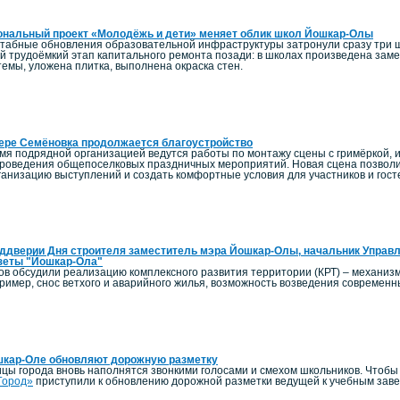
ональный проект «Молодёжь и дети» меняет облик школ Йошкар-Олы
штабные обновления образовательной инфраструктуры затронули сразу три 
й трудоёмкий этап капитального ремонта позади: в школах произведена заме
емы, уложена плитка, выполнена окраска стен.
ере Семёновка продолжается благоустройство
мя подрядной организацией ведутся работы по монтажу сцены с гримёркой, и
роведения общепоселковых праздничных мероприятий. Новая сцена позволи
ганизацию выступлений и создать комфортные условия для участников и гост
ддверии Дня строителя заместитель мэра Йошкар-Олы, начальник Управл
зеты "Йошкар-Ола"
ов обсудили реализацию комплексного развития территории (КРТ) – механиз
пример, снос ветхого и аварийного жилья, возможность возведения современ
шкар-Оле обновляют дорожную разметку
ицы города вновь наполнятся звонкими голосами и смехом школьников. Чтоб
Город»
приступили к обновлению дорожной разметки ведущей к учебным зав