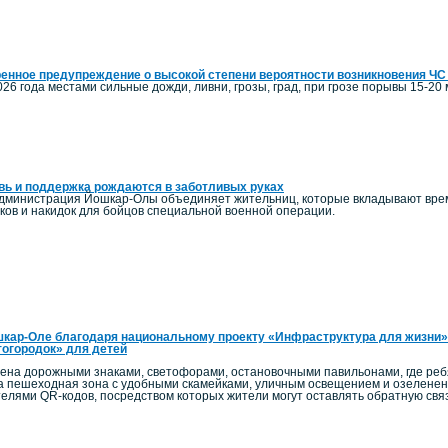
енное предупреждение о высокой степени вероятности возникновения ЧС
026 года местами сильные дожди, ливни, грозы, град, при грозе порывы 15-20 м
ь и поддержка рождаются в заботливых руках
администрация Йошкар-Олы объединяет жительниц, которые вкладывают время
ков и накидок для бойцов специальной военной операции.
кар-Оле благодаря национальному проекту «Инфраструктура для жизни»
огородок» для детей
на дорожными знаками, светофорами, остановочными павильонами, где ребят
а пешеходная зона с удобными скамейками, уличным освещением и озелен
телями QR-кодов, посредством которых жители могут оставлять обратную связ