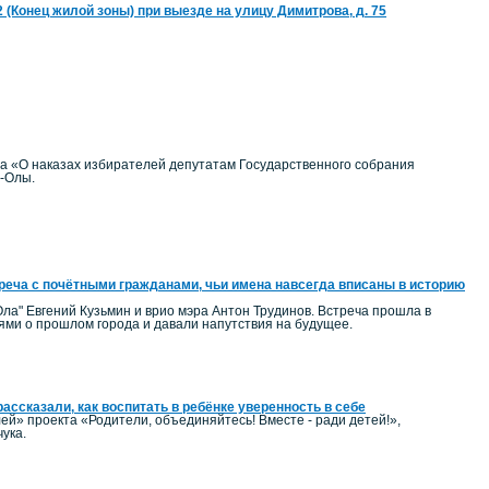
22 (Конец жилой зоны) при выезде на улицу Димитрова, д. 75
на «О наказах избирателей депутатам Государственного собрания
р-Олы.
реча с почётными гражданами, чьи имена навсегда вписаны в историю
ла" Евгений Кузьмин и врио мэра Антон Трудинов. Встреча прошла в
ми о прошлом города и давали напутствия на будущее.
ассказали, как воспитать в ребёнке уверенность в себе
ей» проекта «Родители, объединяйтесь! Вместе - ради детей!»,
ука.