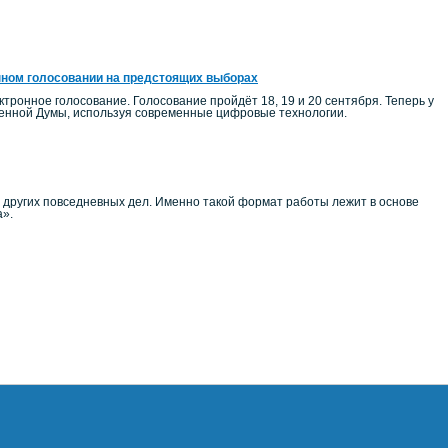
нном голосовании на предстоящих выборах
тронное голосование. Голосование пройдёт 18, 19 и 20 сентября. Теперь у
венной Думы, используя современные цифровые технологии.
и других повседневных дел. Именно такой формат работы лежит в основе
а».