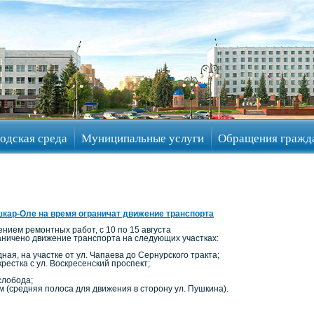
одская среда
Муниципальные услуги
Обращения гражд
кар-Оле на время ограничат движение транспорта
ением ремонтных работ, с 10 по 15 августа
раничено движение транспорта на следующих участках:
дная, на участке от ул. Чапаева до Сернурского тракта;
крестка с ул. Воскресенский проспект;
слобода;
м (средняя полоса для движения в сторону ул. Пушкина).