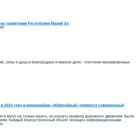
 на территории Республики Марий Эл
/с.
, силы и душу в благородное и важное дело - плетение маскировочных
 в 2025 году в микрорайоне «Юбилейный» появился современный
а могут не только играть, но изучать правила дорожного движения. Была
ением. Каждый благоустроенный объект оснащен информационными
ь.