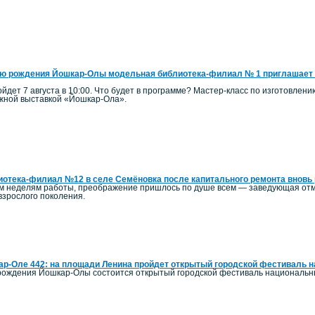
ю рождения Йошкар-Олы модельная библиотека-филиал № 1 приглашает 
йдет 7 августа в 10:00. Что будет в программе? Мастер-класс по изготовлен
ижной выставкой «Йошкар-Ола».
отека-филиал №12 в селе Семёновка после капитального ремонта вновь 
ым неделям работы, преображение пришлось по душе всем — заведующая отм
 взрослого поколения.
р-Оле 442: на площади Ленина пройдет открытый городской фестиваль 
ь рождения Йошкар-Олы состоится открытый городской фестиваль национальн