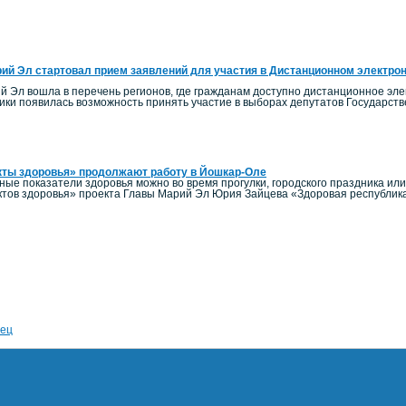
ий Эл стартовал прием заявлений для участия в Дистанционном электро
й Эл вошла в перечень регионов, где гражданам доступно дистанционное элек
ики появилась возможность принять участие в выборах депутатов Государст
кты здоровья» продолжают работу в Йошкар-Оле
ные показатели здоровья можно во время прогулки, городского праздника ил
тов здоровья» проекта Главы Марий Эл Юрия Зайцева «Здоровая республик
ец