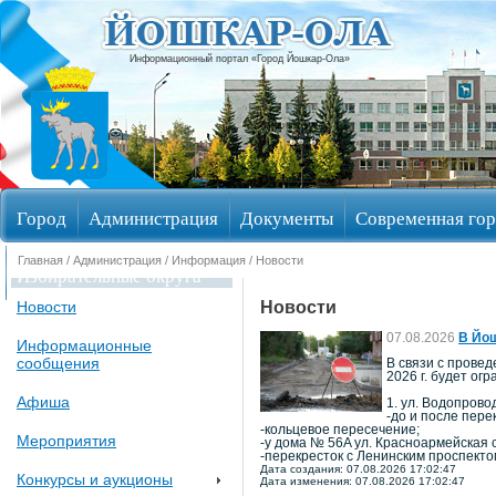
Информационный портал «Город Йошкар-Ола»
Город
Администрация
Документы
Современная гор
Главная
/
Администрация
/
Информация
/ Новости
Избирательные округа
Новости
Новости
07.08.2026
В Йош
Информационные
сообщения
В связи с провед
2026 г. будет ог
Афиша
1. ул. Водопрово
-до и после пере
-кольцевое пересечение;
Мероприятия
-у дома № 56A ул. Красноармейская 
-перекресток с Ленинским проспекто
Дата создания: 07.08.2026 17:02:47
Конкурсы и аукционы
Дата изменения: 07.08.2026 17:02:47