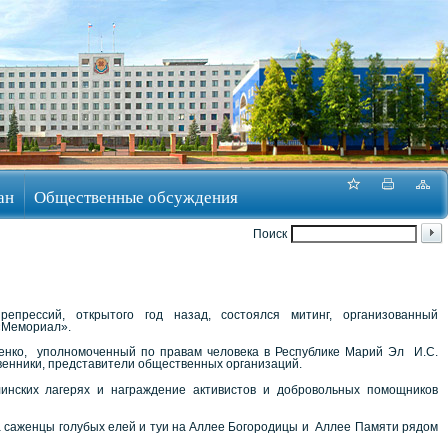
ан
Общественные обсуждения
Поиск
епрессий, открытого год назад, состоялся митинг, организованный
 «Мемориал».
енко,
уполномоченный по правам человека в Республике Марий Эл
И.С.
твенники, представители общественных организаций.
инских лагерях и награждение активистов и добровольных помощников
 саженцы голубых елей и туи на Аллее Богородицы и
Аллее Памяти рядом