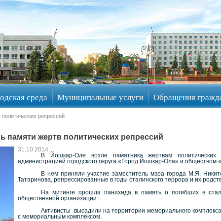
одская среда
Муниципальные услуги
Обращения гражд
 политических репрессий
ь памяти жертв политических репрессий
31.10.2014
В Йошкар-Оле возле памятника жертвам политических р
администрацией городского округа «Город Йошкар-Ола» и обществом
В нем приняли участие заместитель мэра города М.Я. Никит
Татаринова, репрессированные в годы сталинского террора и их родс
На митинге прошла панихида в память о погибших в стал
общественной организации.
Активисты
высадили на территории мемориального комплекса
с мемориальным комплексом.