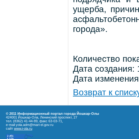
ущерба, причин
асфальтобетон
города».
Количество пок
Дата создания: 
Дата изменения:
Возврат к списк
© 2011 Информационный портал города Йошкар-Олы
424001 Йошкар-Ола, Ленинский проспект, 27
тел. (8362) 41-44-89, факс 63-03-71,
e-mail yola.adm@mari-el.gov.ru
сайт
www.i-ola.ru