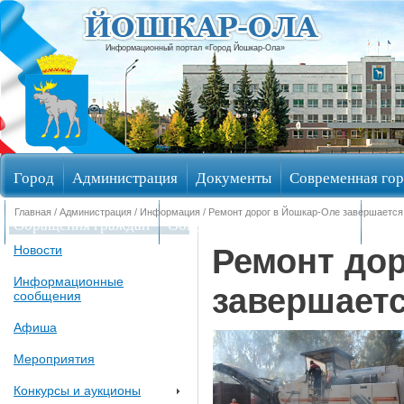
Информационный портал «Город Йошкар-Ола»
Город
Администрация
Документы
Современная гор
Главная
/
Администрация
/
Информация
/ Ремонт дорог в Йошкар-Оле завершается
Обращения граждан
Общественные обсуждения
Изби
Ремонт дор
Новости
Информационные
завершает
сообщения
Афиша
Мероприятия
Конкурсы и аукционы