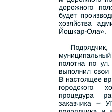
дорожного пол
будет производ
хозяйства адм
Йошкар-Ола».
Подрядч
муниципальны
полотна по ул
выполнил свои 
В настоящее вр
городского х
процедура ра
заказчика – У
подрядчика и 