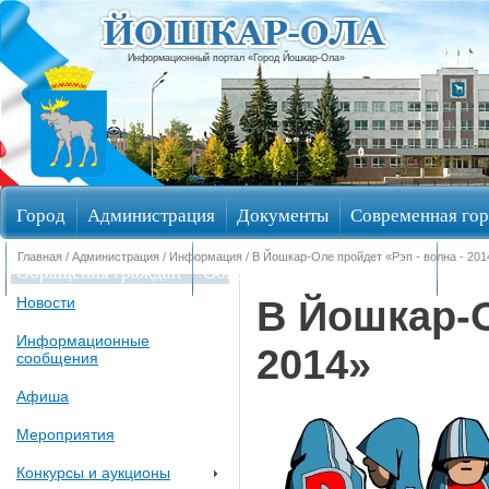
Информационный портал «Город Йошкар-Ола»
Город
Администрация
Документы
Современная гор
Главная
/
Администрация
/
Информация
/ В Йошкар-Оле пройдет «Рэп - волна - 201
Обращения граждан
Общественные обсуждения
Изби
В Йошкар-О
Новости
Информационные
2014»
сообщения
Афиша
Мероприятия
Конкурсы и аукционы