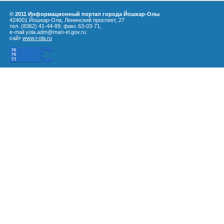
© 2011 Информационный портал города Йошкар-Олы
424001 Йошкар-Ола, Ленинский проспект, 27
тел. (8362) 41-44-89, факс 63-03-71,
e-mail yola.adm@mari-el.gov.ru
сайт
www.i-ola.ru