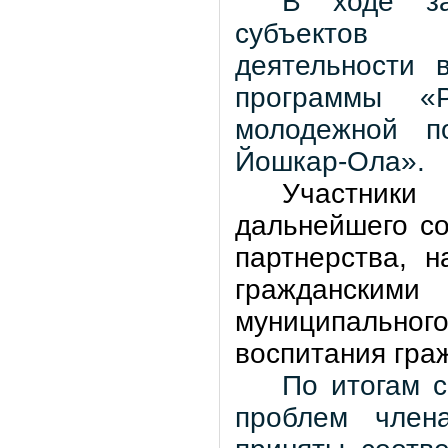
В ходе за
субъектов п
деятельности 
программы «Р
молодежной по
Йошкар-Ола».
Участник
дальнейшего с
партнерства, 
гражданским
муниципального
воспитания гра
По итогам 
проблем член