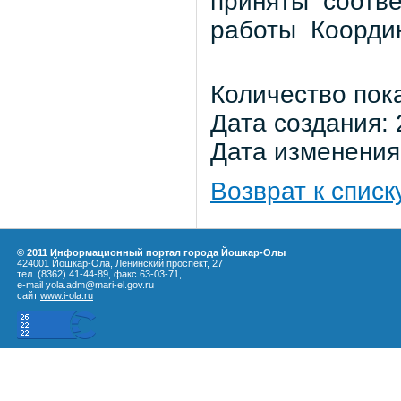
приняты соотв
работы
Коорди
Количество пок
Дата создания: 
Дата изменения:
Возврат к списк
© 2011 Информационный портал города Йошкар-Олы
424001 Йошкар-Ола, Ленинский проспект, 27
тел. (8362) 41-44-89, факс 63-03-71,
e-mail yola.adm@mari-el.gov.ru
сайт
www.i-ola.ru