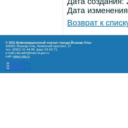
Дата создания: 
Дата изменения:
Возврат к списк
© 2011 Информационный портал города Йошкар-Олы
424001 Йошкар-Ола, Ленинский проспект, 27
тел. (8362) 41-44-89, факс 63-03-71,
e-mail yola.adm@mari-el.gov.ru
сайт
www.i-ola.ru