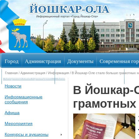
Информационный портал «Город Йошкар-Ола»
Город
Администрация
Документы
Современная гор
Главная
/
Администрация
/
Информация
/ В Йошкар-Оле стало больше грамотных 
Обращения граждан
Общественные обсуждения
Изби
В Йошкар-
Новости
Информационные
грамотных
сообщения
Афиша
Мероприятия
Конкурсы и аукционы