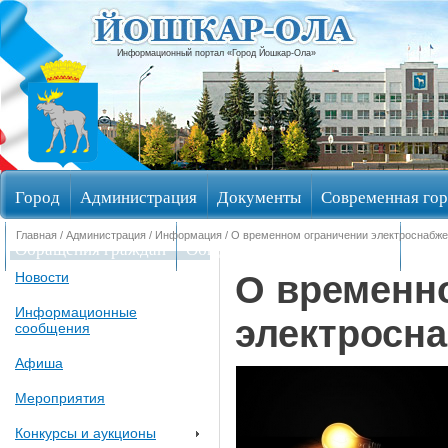
Информационный портал «Город Йошкар-Ола»
Город
Администрация
Документы
Современная гор
Главная
/
Администрация
/
Информация
/ О временном ограничении электроснабжен
Обращения граждан
Общественные обсуждения
Изби
О временн
Новости
Информационные
электросна
сообщения
Афиша
Мероприятия
Конкурсы и аукционы