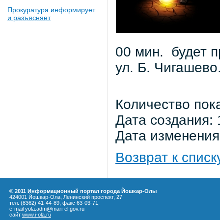
Прокуратура информирует
и разъясняет
00 мин.
будет 
ул. Б. Чигашево
Количество пок
Дата создания: 
Дата изменения:
Возврат к списк
© 2011 Информационный портал города Йошкар-Олы
424001 Йошкар-Ола, Ленинский проспект, 27
тел. (8362) 41-44-89, факс 63-03-71,
e-mail yola.adm@mari-el.gov.ru
сайт
www.i-ola.ru