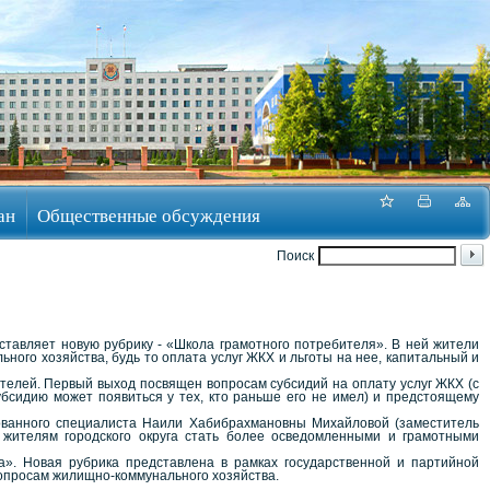
ан
Общественные обсуждения
Поиск
ставляет новую рубрику - «Школа грамотного потребителя». В ней жители
ого хозяйства, будь то оплата услуг ЖКХ и льготы на нее, капитальный и
ателей. Первый выход посвящен вопросам субсидий на оплату услуг ЖКХ (с
бсидию может появиться у тех, кто раньше его не имел) и предстоящему
ованного специалиста Наили Хабибрахмановны Михайловой (заместитель
т жителям городского округа стать более осведомленными и грамотными
». Новая рубрика представлена в рамках государственной и партийной
опросам жилищно-коммунального хозяйства.