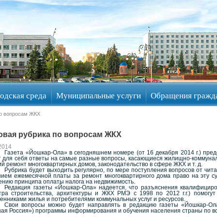
одская среда
Муниципальные услуги
Обращения гражд
по вопросам ЖКХ
новая рубрика по вопросам ЖКХ
2014
Газета «Йошкар-Ола» в сегодняшнем номере (от 16 декабря 2014 г.) пред
 для себя ответы на самые разные вопросы, касающиеся жилищно-коммунальн
й ремонт многоквартирных домов, законодательство в сфере ЖКХ и т. д.
Рубрика будет выходить регулярно, по мере поступления вопросов от чит
нием ежемесячной платы за ремонт многоквартирного дома право на эту су
ению принципа оплаты налога на недвижимость.
Редакция газеты «Йошкар-Ола» надеется, что разъяснения квалифицир
тра строительства, архитектуры и ЖКХ РМЭ с 1998 по 2012 г.г.) помогу
енниками жилья и потребителями коммунальных услуг и ресурсов.
Свои вопросы можно будет направлять в редакцию газеты «Йошкар-Ола
ная Россия») программы информирования и обучения населения страны по в