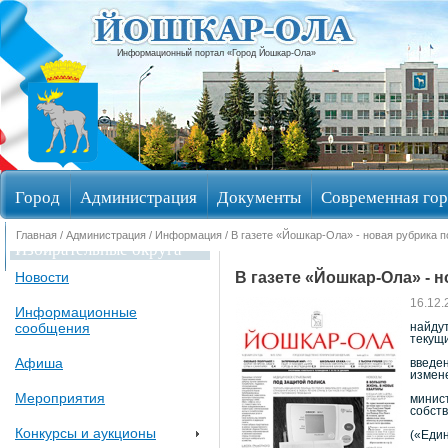
Информационный портал «Город Йошкар-Ола»
Город
Администрация
Документы
Современная гор
Главная
/
Администрация
/
Информация
/ В газете «Йошкар-Ола» - новая рубрика 
Избирательные округа
В газете «Йошкар-Ола» - 
Новости
16.12.
Информационные
сообщения
найдут
текущи
Афиша
введе
измен
Мероприятия
минис
собств
Конкурсы и аукционы
(«Еди