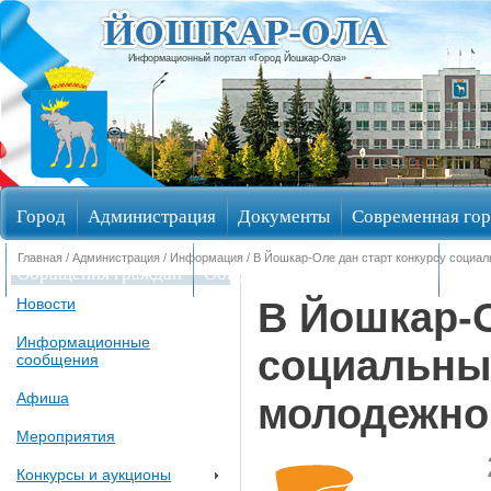
Информационный портал «Город Йошкар-Ола»
Город
Администрация
Документы
Современная гор
Главная
/
Администрация
/
Информация
/ В Йошкар-Оле дан старт конкурсу социал
Обращения граждан
Общественные обсуждения
Изби
В Йошкар-О
Новости
Информационные
социальны
сообщения
Афиша
молодежно
Мероприятия
Конкурсы и аукционы