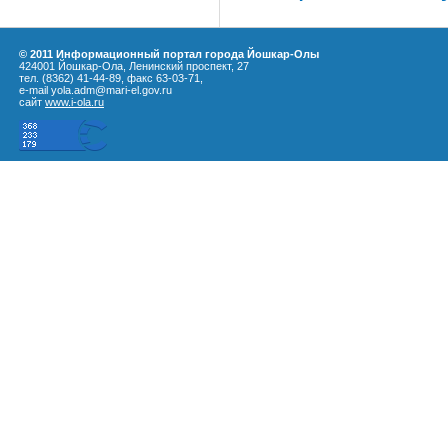
© 2011 Информационный портал города Йошкар-Олы
424001 Йошкар-Ола, Ленинский проспект, 27
тел. (8362) 41-44-89, факс 63-03-71,
e-mail yola.adm@mari-el.gov.ru
сайт
www.i-ola.ru