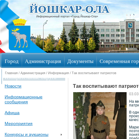
Информационный портал «Город Йошкар-Ола»
Город
Администрация
Документы
Современная гор
Главная
/
Администрация
/
Информация
/ Так воспитывают патриотов
Избирательные округа
Так воспитывают патрио
Новости
03.03
Информационные
сообщения
На м
патри
Афиша
В одн
произ
каче
Мероприятия
Мария
поэто
Конкурсы и аукционы
понят
праба