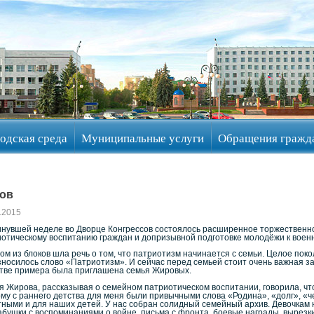
одская среда
Муниципальные услуги
Обращения гражд
тов
.2015
инувшей неделе во Дворце Конгрессов состоялось расширенное торжественн
отическому воспитанию граждан и допризывной подготовке молодёжи к военн
ом из блоков шла речь о том, что патриотизм начинается с семьи. Целое пок
носилось слово «Патриотизм». И сейчас перед семьей стоит очень важная з
стве примера была приглашена семья Жировых.
 Жирова, рассказывая о семейном патриотическом воспитании, говорила, что 
му с раннего детства для меня были привычными слова «Родина», «долг», «че
ными и для наших детей. У нас собран солидный семейный архив. Девочкам н
бушки с воспоминаниями о войне, письма с фронта, боевые награды, вырезк