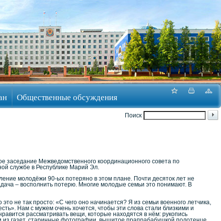
ан
Общественные обсуждения
Поиск
ое заседание Межведомственного координационного совета по
ой службе в Республике Марий Эл.
оление молодёжи 90-ых потеряно в этом плане. Почти десяток лет не
адача – восполнить потерю. Многие молодые семьи это понимают. В
это не так просто: «С чего оно начинается? Я из семьи военного летчика,
сть». Нам с мужем очень хочется, чтобы эти слова стали близкими и
равится рассматривать вещи, которые находятся в нём: рукопись
и из газет, старинные фотографии, вышитое прапрабабушкой полотенце,