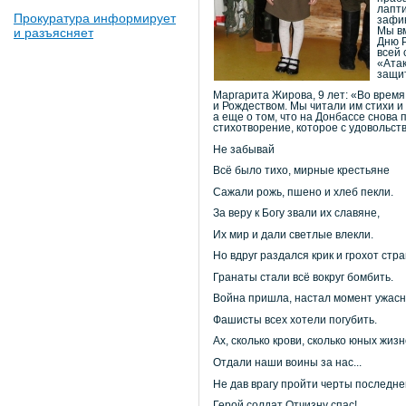
лапти
Прокуратура информирует
зафик
Мы вм
и разъясняет
Дню Р
всей 
«Атак
защит
Маргарита Жирова, 9 лет: «Во время
и Рождеством. Мы читали им стихи и
а еще о том, что на Донбассе снова 
стихотворение, которое с удовольс
Не забывай
Всё было тихо, мирные крестьяне
Сажали рожь, пшено и хлеб пекли.
За веру к Богу звали их славяне,
Их мир и дали светлые влекли.
Но вдруг раздался крик и грохот стр
Гранаты стали всё вокруг бомбить.
Война пришла, настал момент ужасн
Фашисты всех хотели погубить.
Ах, сколько крови, сколько юных жиз
Отдали наши воины за нас...
Не дав врагу пройти черты последне
Герой солдат Отчизну спас!