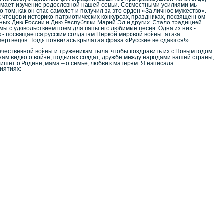
нимает изучение родословной нашей семьи. Совместными усилиями мы
 том, как он спас самолет и получил за это орден «За личное мужество».
 чтецов и историко-патриотических конкурсах, праздниках, посвященном
нных Дню России и Дню Республики Марий Эл и других. Стало традицией
м мы с удовольствием поем для папы его любимые песни. Одна из них -
ев - посвящается русским солдатам Первой мировой войны: атака
 мертвецов. Тогда появилась крылатая фраза «Русские не сдаются!».
течественной войны и труженикам тыла, чтобы поздравить их с Новым годом
нам видео о войне, подвигах солдат, дружбе между народами нашей страны,
пишет о Родине, мама – о семье, любви к матерям. Я написала
иятиях: