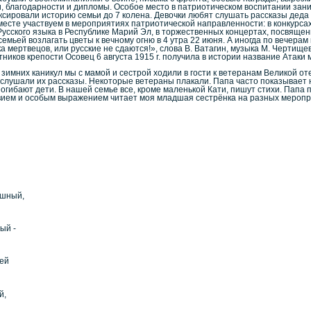
, благодарности и дипломы. Особое место в патриотическом воспитании за
сировали историю семьи до 7 колена. Девочки любят слушать рассказы деда о
есте участвуем в мероприятиях патриотической направленности: в конкурсах
усского языка в Республике Марий Эл, в торжественных концертах, посвяще
семьей возлагать цветы к вечному огню в 4 утра 22 июня. А иногда по вечера
а мертвецов, или русские не сдаются!», слова В. Ватагин, музыка М. Чертищ
ников крепости Осовец 6 августа 1915 г. получила в истории название Атаки
 зимних каникул мы с мамой и сестрой ходили в гости к ветеранам Великой о
 слушали их рассказы. Некоторые ветераны плакали. Папа часто показывает 
погибают дети. В нашей семье все, кроме маленькой Кати, пишут стихи. Папа 
твием и особым выражением читает моя младшая сестрёнка на разных меропр
ашный,
ый -
ней
й,