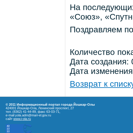
На последующих
«Союз», «Спутн
Поздравляем по
Количество пок
Дата создания: 
Дата изменения:
Возврат к списк
© 2011 Информационный портал города Йошкар-Олы
424001 Йошкар-Ола, Ленинский проспект, 27
тел. (8362) 41-44-89, факс 63-03-71,
e-mail yola.adm@mari-el.gov.ru
сайт
www.i-ola.ru