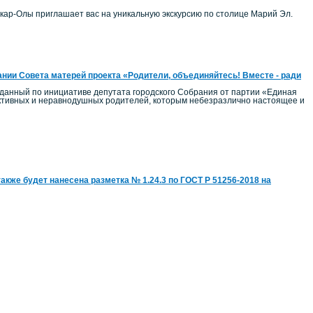
ар-Олы приглашает вас на уникальную экскурсию по столице Марий Эл.
нии Совета матерей проекта «Родители, объединяйтесь! Вместе - ради
озданный по инициативе депутата городского Собрания от партии «Единая
активных и неравнодушных родителей, которым небезразлично настоящее и
акже будет нанесена разметка № 1.24.3 по ГОСТ Р 51256-2018 на