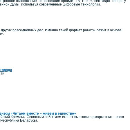
тронное голосование. Голосование пройдёт 18, 19 и 20 сентября. Теперь у
венной Думы, используя современные цифровые технологии.
и других повседневных дел. Именно такой формат работы лежит в основе
а».
 города
ти.
евизом «Читаем вместе – живём в единстве»
йский Кремль». Основным событием станет выставка-ярмарка книг – свою
(Республика Беларусь).