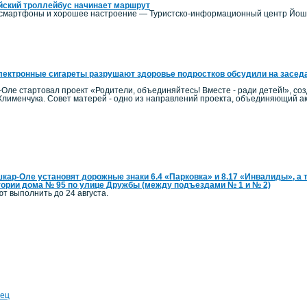
йский троллейбус начинает маршрут
е смартфоны и хорошее настроение — Туристско-информационный центр Йошк
лектронные сигареты разрушают здоровье подростков обсудили на заседа
-Оле стартовал проект «Родители, объединяйтесь! Вместе - ради детей!», с
Клименчука. Совет матерей - одно из направлений проекта, объединяющий 
кар-Оле установят дорожные знаки 6.4 «Парковка» и 8.17 «Инвалиды», а т
тории дома № 95 по улице Дружбы (между подъездами № 1 и № 2)
т выполнить до 24 августа.
ец