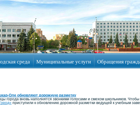
одская среда
Муниципальные услуги
Обращения гражд
шкар-Оле обновляют дорожную разметку
ицы города вновь наполнятся звонкими голосами и смехом школьников. Чтоб
Город»
приступили к обновлению дорожной разметки ведущей к учебным зав