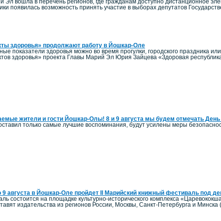
й Эл вошла в перечень регионов, где гражданам доступно дистанционное элек
ики появилась возможность принять участие в выборах депутатов Государст
кты здоровья» продолжают работу в Йошкар-Оле
ные показатели здоровья можно во время прогулки, городского праздника ил
тов здоровья» проекта Главы Марий Эл Юрия Зайцева «Здоровая республик
емые жители и гости Йошкар-Олы! 8 и 9 августа мы будем отмечать День
оставил только самые лучшие воспоминания, будут усилены меры безопаснос
о 9 августа в Йошкар-Оле пройдет II Марийский книжный фестиваль под д
ль состоится на площадке культурно-исторического комплекса «Царевококша
авят издательства из регионов России, Москвы, Санкт-Петербурга и Минска 