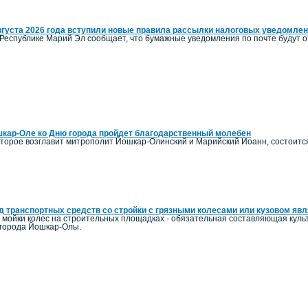
вгуста 2026 года вступили новые правила рассылки налоговых уведомле
Республике Марий Эл сообщает, что бумажные уведомления по почте будут от
кар-Оле ко Дню города пройдет благодарственный молебен
оторое возглавит митрополит Йошкар-Олинский и Марийский Иоанн, состоитс
 транспортных средств со стройки с грязными колесами или кузовом я
и мойки колес на строительных площадках - обязательная составляющая ку
 города Йошкар-Олы.