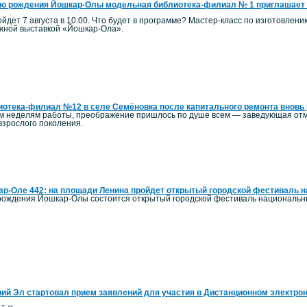
ю рождения Йошкар-Олы модельная библиотека-филиал № 1 приглашает 
йдет 7 августа в 10:00. Что будет в программе? Мастер-класс по изготовлен
ижной выставкой «Йошкар-Ола».
отека-филиал №12 в селе Семёновка после капитального ремонта вновь 
ым неделям работы, преображение пришлось по душе всем — заведующая отм
 взрослого поколения.
р-Оле 442: на площади Ленина пройдет открытый городской фестиваль 
ь рождения Йошкар-Олы состоится открытый городской фестиваль национальн
ий Эл стартовал прием заявлений для участия в Дистанционном электро