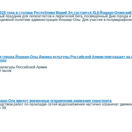
2026 года в столице Республики Марий Эл состоится XLII Йошкар-Олинск
ый праздник для легкоатлетов и любителей бега, посвящённый Дню города и
олодежной политике администрации Йошкар-Олы. Для участия в полумарафоне 
я города Йошкар-Олы Дворец культуры Российской Армии приглашает на 
роду
 культуры Российской Армии
0 часов
кар-Оле введут временные ограничения движения транспорта
одством работ по прокладке сетей водоснабжения частично ограничат движение
 39.