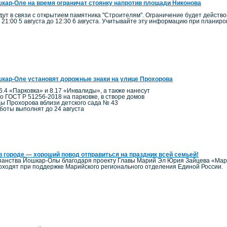
кар-Оле на время ограничат стоянку напротив площади Никонова
ут в связи с открытием памятника "Строителям". Ограничение будет действо
 21:00 5 августа до 12:30 6 августа. Учитывайте эту информацию при планир
кар-Оле установят дорожные знаки на улице Прохорова
6.4 «Парковка» и 8.17 «Инвалиды», а также нанесут
по ГОСТ Р 51256-2018 на парковке, в створе домов
цы Прохорова вблизи детского сада № 43
боты выполнят до 24 августа
в городе — хороший повод отправиться на праздник всей семьей!
ранства Йошкар-Олы благодаря проекту Главы Марий Эл Юрия Зайцева «Мари
ходят при поддержке Марийского регионального отделения Единой России.