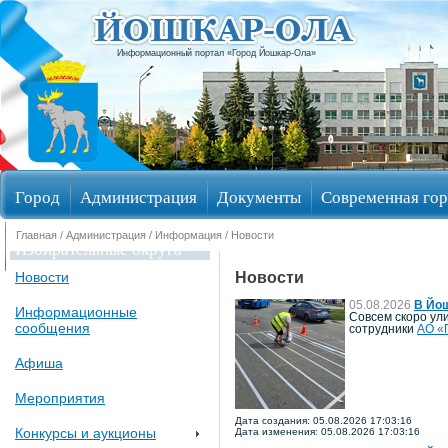
Информационный портал «Город Йошкар-Ола»
Город
Администрация
Документы
Современная гор
Главная
/
Администрация
/
Информация
/ Новости
Избирательные округа
Новости
Новости
05.08.2026
В Йо
Информационные
Совсем скоро ул
сообщения
сотрудники
АО «
Афиша
Мероприятия
Дата создания: 05.08.2026 17:03:16
Конкурсы и аукционы
Дата изменения: 05.08.2026 17:03:16