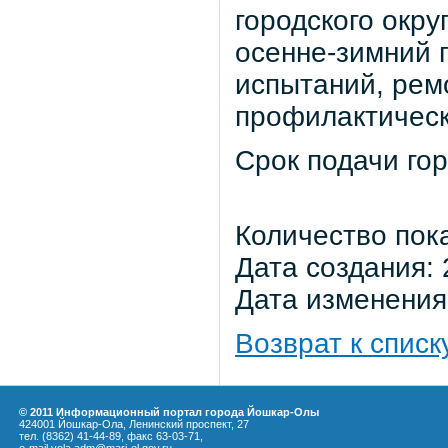
городского окру
осенне-зимний 
испытаний, ремо
профилактическ
Срок подачи гор
Количество пок
Дата создания: 
Дата изменения:
Возврат к списк
© 2011 Информационный портал города Йошкар-Олы
424001 Йошкар-Ола, Ленинский проспект, 27
тел. (8362) 41-44-89, факс 63-03-71,