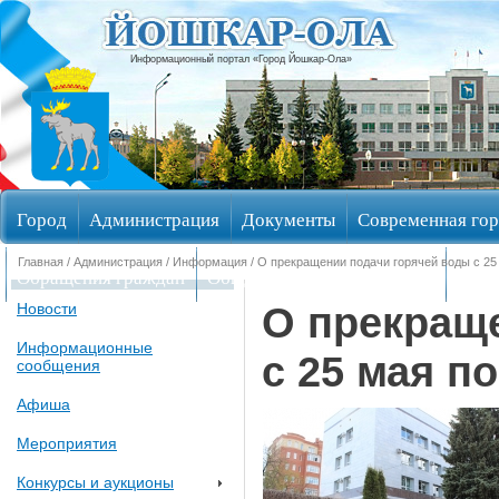
Информационный портал «Город Йошкар-Ола»
Город
Администрация
Документы
Современная гор
Главная
/
Администрация
/
Информация
/ О прекращении подачи горячей воды с 25 
Обращения граждан
Общественные обсуждения
Изби
О прекращ
Новости
Информационные
с 25 мая п
сообщения
Афиша
Мероприятия
Конкурсы и аукционы