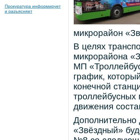
Прокуратура информирует
и разъясняет
микрорайон «Зв
В целях трансп
микрорайона «
МП «Троллейбус
график, которы
конечной станц
троллейбусных 
движения состав
Дополнительно 
«Звёздный» буд