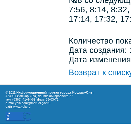
№8 со следующим
7:56, 8:14, 8:32,
17:14, 17:32, 17
Количество пок
Дата создания: 
Дата изменения:
Возврат к списк
© 2011 Информационный портал города Йошкар-Олы
424001 Йошкар-Ола, Ленинский проспект, 27
тел. (8362) 41-44-89, факс 63-03-71,
e-mail yola.adm@mari-el.gov.ru
сайт
www.i-ola.ru