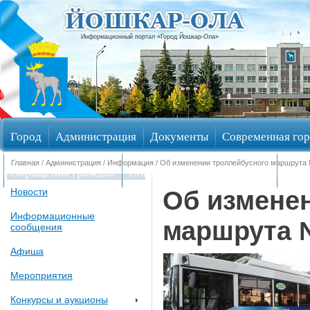
Информационный портал «Город Йошкар-Ола»
Город
Администрация
Документы
Современная гор
Главная
/
Администрация
/
Информация
/ Об изменении троллейбусного маршрута
Обращения граждан
Общественные обсуждения
Изби
Об измене
Новости
Информационные
маршрута 
сообщения
Афиша
Мероприятия
Конкурсы и аукционы